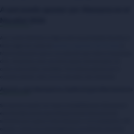
A qué puedo apostar por Alemania en el
Mundial
2026
Aun cuando Alemania no figura entre las principales favoritas al
título según las cuotas de
apuestas al ganador del Mundial
, la
historia demuestra que es una selección que rinde en las grandes
citas, situándose como uno de los países más laureados con
cuatro entorchados mundiales. Si te interesa apostar por el
conjunto alemán, estos son los mercados más relevantes:
Apostar a que Alemania se clasificará para Dieciseisavos
Se trata de la opción con mayor probabilidad para Alemania en
este Mundial, puesto que el bloque teutón tiene potencial
suficiente para superar la fase de grupos. Con la ampliación a 48
equipos, resulta muy improbable que una selección de primer