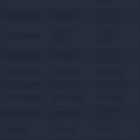
Borussia
Centrocampista
Pascal Groß
Dortmund
Aleksandar
FC Bayern
Centrocampista
Pavlović
Múnich
Borussia
Centrocampista
Felix Nmecha
Dortmund
Centrocampista
Angelo Stiller
VfB Stuttgart
Centrocampista
Nadiem Amiri
1. FSV Mainz 05
Centrocampista
Jamie Leweling
VfB Stuttgart
FC Bayern
Centrocampista
Lennart Karl
Múnich
Delantero
Kai Havertz
Arsenal FC