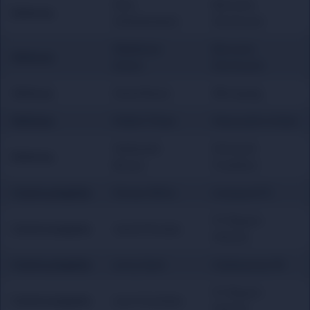
Nico
Borussia
Defensa
Schlotterbeck
Dortmund
Waldemar
Borussia
Defensa
Anton
Dortmund
Defensa
David Raum
RB Leipzig
Defensa
Malick Thiaw
Newcastle United
Nathaniel
Eintracht
Defensa
Brown
Frankfurt
Centrocampista
Florian Wirtz
Liverpool FC
FC Bayern
Centrocampista
Jamal Musiala
Múnich
Centrocampista
Leroy Sané
Galatasaray SK
FC Bayern
Centrocampista
Leon Goretzka
Múnich