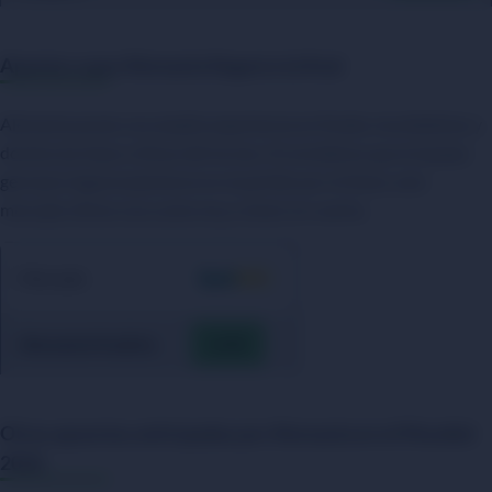
Apostar a que Alemania llegará a la final
Alemania posee una amplia experiencia en finales mundialistas y
domina las fases críticas del torneo. Si consideras que el equipo
germano logrará plantarse en el partido por el título, este
mercado ofrece una cuota muy a tener en cuenta.
Mercado
Alemania finalista
6.50
Otras apuestas anticipadas por Alemania en el Mundial
2026