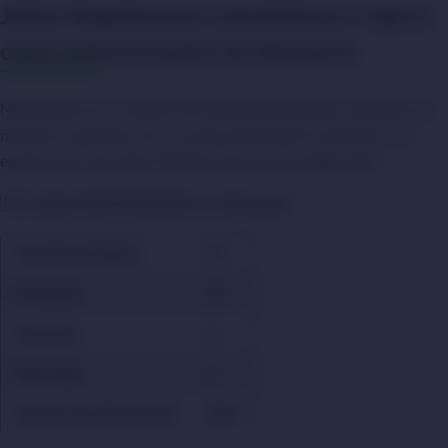
Julian Nagelsmann: estadísticas y logros
como seleccionador de Alemania
Nagelsmann es un técnico de mentalidad atacante, algo que sus
números confirman. En su carrera de élite (417 partidos), sus
equipos han marcado 974 goles pero han encajado 500.
🇩🇪
Julian NAGELSMANN con Alemania
Partidos dirigidos
29
Victorias
17
Empates
6
Derrotas
6
Efectividad (Victorias)
65%