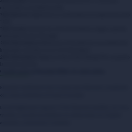
2024 (Junio):
Gran inicio de Eurocopa con un 5-1 a Escocia,
mostrando su mordiente arriba.
2025 (Enero):
Nagelsmann es confirmado en el cargo hasta el año
2028.
2025 (Junio):
Alcanzan las semis de la Nations League, cayendo
eliminados frente a Portugal.
2025 (Noviembre):
Billete para el Mundial tras una clasificación
impecable, cerrando con un 6-0 a Eslovaquia.
2025 (Diciembre):
Regreso al Top 10 del ránking FIFA, ocupando
la novena posición.
Clasificación al Mundial 2026: sin sobresaltos
El periplo clasificatorio fue un paseo para Alemania, cumpliendo
con creces al dominar el Grupo A europeo.
Los de Nagelsmann lograron 15 de 18 puntos posibles, con cinco
triunfos y una derrota. Brillaron en ambas áreas con 16 goles
anotados y únicamente 3 recibidos.