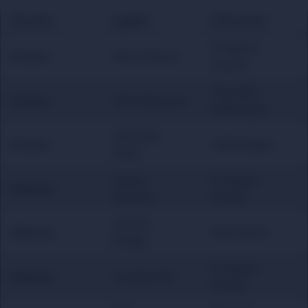
Posición
Jugador
Club actual
FC Bayern
Portero
Manuel Neuer
Múnich
TSG 1899
Portero
Oliver Baumann
Hoffenheim
Alexander
Portero
VfB Stuttgart
Nübel
Joshua
FC Bayern
Defensa
Kimmich
Múnich
Antonio
Defensa
Real Madrid
Rüdiger
FC Bayern
Defensa
Jonathan Tah
Múnich