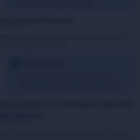
orden permite subir a los laterales.
Nick Woltemade (Newcastle)
Pese a tener menos focos, es el ariete de referencia. Es letal
cuando el equipo abre el campo.
Impacto en apuestas
Opción sólida para “Goleador en cualquier
momento”, sobre todo contra defensas cerradas.
Florian Wirtz: la estrella de la selección
de Alemania
Pese a sus 22 años, es el jugador franquicia para el torneo. En el