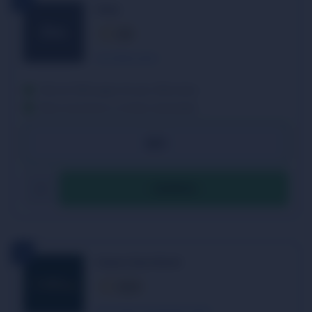
Stake
4/5
Leer Stake reseña
Más de 500 juegos de azar diferentes
Bono exclusivos y sorteos semanales
$25
OFERTA
Caesars Sportsbook
4.5/5
Leer Caesars Sportsbook reseña