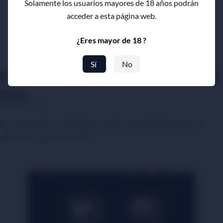
Solamente los usuarios mayores de 18 años podrán
acceder a esta página web.
¿Eres mayor de 18 ?
Sí
No
Pronósticos para Australia en el Mundial
2026
En esta sección recopilaremos todas las predicciones para la
selección oceánica en 2026: