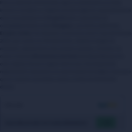
Para la selección de Australia, lograr la clasificación en la fase
inicial se considera un objetivo de alta exigencia, especialmente al
estar encuadrada en el
Grupo D
junto a oponentes de
complejidad táctica como
Paraguay
y uno de los anfitriones,
Estados Unidos
. No obstante, la estructura de la Copa del Mundo
2026, que cuenta con 48 selecciones, amplía el margen de
maniobra: además de los dos primeros puestos, el acceso a la
nueva ronda de
dieciseisavos de final
está disponible para los
ocho mejores terceros lugares del torneo. Esta disposición
reglamentaria representa una oportunidad estratégica clave para
que el conjunto australiano avance a la fase de eliminación
directa.
Mercado
Australia accede a la ronda eliminatoria
1.90