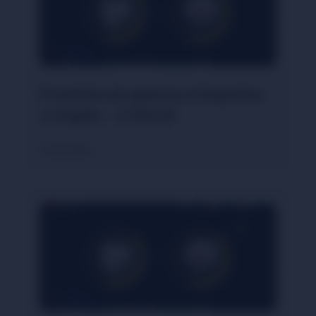
Pronóstico de apuestas al Argentina
vs Argelia – 17/06/26
25/05/2026