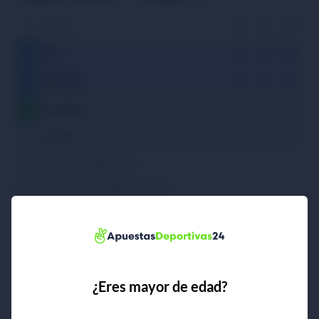
¿Eres mayor de edad?