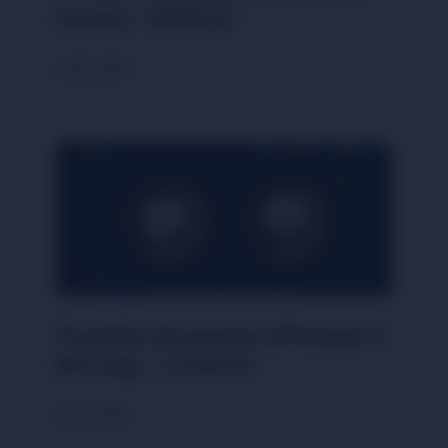
Panamá – 18/06/26
26/05/2026
Pronóstico de apuestas al Portugal vs
RD Congo – 17/06/26
26/05/2026