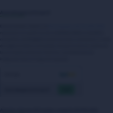
Australia gana el Grupo D
Este pronóstico relativo a la
fase de grupos del Mundial 2026
representa una opción de alta volatilidad debido al equilibrio
competitivo del
Grupo D
, donde Australia se enfrentará a rivales
de exigencia táctica contrastada. Aunque la zona no cuenta con
las principales potencias históricas, la paridad entre los
integrantes eleva el riesgo de la apuesta.
Mercado
Australia gana el Grupo D
8.00
Apostar al grupo del equipo campeón del Mundial