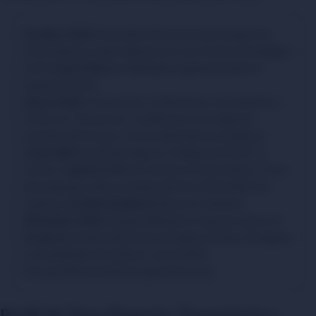
Octubre 2024:
Australia inicia una nueva etapa con
Tony Popovic, quien debuta con una victoria estratégica
de
3-1 ante China
en Adelaida, implementando el
esquema
5-4-1
.
Marzo 2025:
Tras vencer a Indonesia y nuevamente a
China, los “Socceroos” se afianzan en la segunda
posición del Grupo C de las eliminatorias asiáticas.
Junio 2025:
Australia logra el “milagro de Perth” al
vencer a
Japón (1-0)
tras 16 años sin derrotarlos. Cinco
días después, sella su boleto directo al Mundial tras
superar a
Arabia Saudita (2-1)
como visitante.
Diciembre 2025:
Queda definida su hoja de ruta en el
Grupo D
, donde enfrentará a Estados Unidos, Paraguay
y el clasificado de la Ruta C de la UEFA
(Turquía/Rumanía/Eslovaquia/Kosovo).
Perfil de Tony Popovic: Trayectoria y