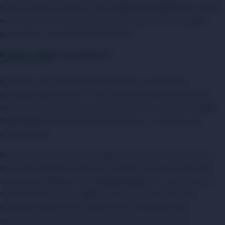
rivales de mayor jerarquía. Esta
resiliencia competitiva
y solidez
en torneos cortos representan su principal activo estratégico
para superar nuevamente la fase inicial.
Rumbo a 2026:
Cupo directo
El proceso clasificatorio de Australia fue una transición
estratégica determinante. Tras la renuncia de Graham Arnold
(quien posteriormente asumió el mando de la selección de
Irak
),
Tony Popovic
tomó la dirección técnica en un momento de
incertidumbre.
Popovic revitalizó al equipo integrando jóvenes talentos con la
base experimentada, logrando resultados clave en la fase final:
victorias ante
China
(3-1) y
Arabia Saudita
(2-1), además de un
triunfo histórico sobre
Japón
(1-0) en junio de 2025. Estos
resultados aseguraron el cupo directo al Mundial 2026,
consolidando un estado de forma óptimo para el debut.