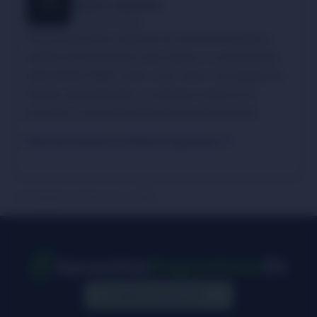
Masters Apuestas
1012 Artículos
MastersApuestas, expertos en mercados líquidos y
análisis de información clave, llevan su conocimiento
sobre fútbol, NBA y tenis a otro nivel. Como grupo de
tipsters especializados, su enfoque se basa en la
precisión y el estudio detallado de cada apuesta.
Más información en Masters Apuestas
Actualizado en February 1, 2026
Casinos con Licencia