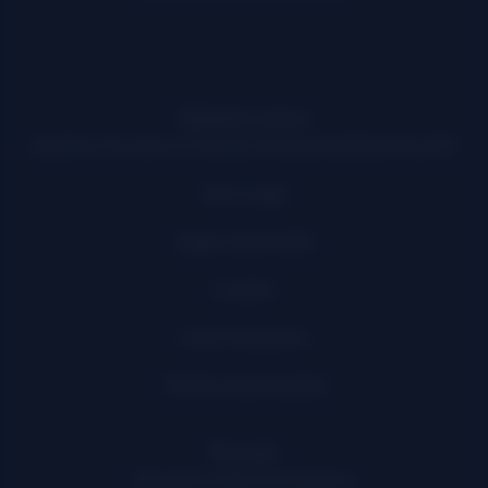
Quienes somos
¿Quiénes formamos el equipo de ApuestasDeportivas24?
Aviso Legal
Juego responsable
Cookies
Cómo Evaluamos
Política de privacidad
Por país
Apuestas online en Honduras