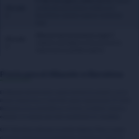
FC Barcelona gana y ambos marcan.
Opción
Mercado
combinada para quienes confían en el
2:
favoritismo culé pero esperan resistencia
local.
Albacete marcará al menos un gol
. El
Mercado
conjunto manchego ha visto puerta en la
3:
mayoría de sus partidos coperos.
Previa para el Albacete vs Barcelona
El Albacete afronta estos cuartos de final sin presión y con la
ilusión intacta tras un recorrido copero espectacular. El Carlos
Belmonte se ha convertido en un fortín y la afición volverá a
empujar a un equipo que está compitiendo sin complejos.
El FC Barcelona sabe que no puede relajarse. Pese a su gran
momento de forma, los precedentes recientes en Copa y el