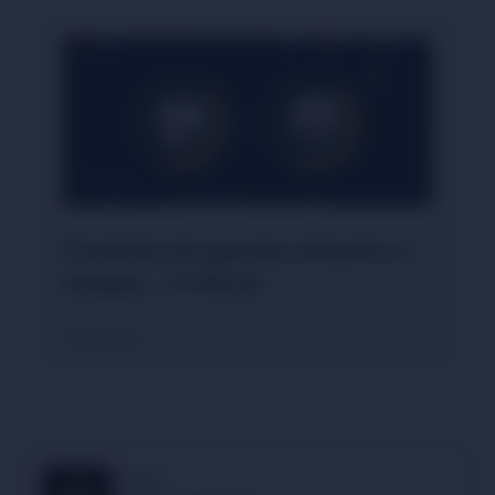
Pronóstico de apuestas al Austria vs
Jordania – 17/06/26
25/05/2026
Autores