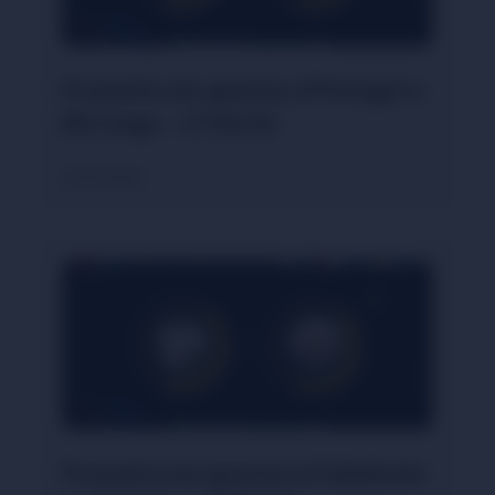
Pronóstico de apuestas al Portugal vs
RD Congo – 17/06/26
26/05/2026
Pronóstico de apuestas al Uzbekistán