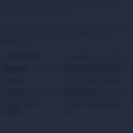
rendimiento del Albacete obligan a los de Flick a tomarse el
partido muy en serio desde el inicio.
Se espera un encuentro intenso, con ritmo alto y opciones de gol
en ambas porterías. Encuentra más pronósticos y bonos
exclusivos en
apuestasdeportivas24
.
🏆
Competición
:
Copa del Rey – Cuartos de final
🏟️
Estadio
:
Carlos Belmonte (Albacete)
📅
Fecha
:
Martes, 3 de febrero de 2026
⏰
Hora
:
21:00 h (España)
📺
Dónde ver el
La 1 TVE / Movistar Copa del
partido
:
Rey