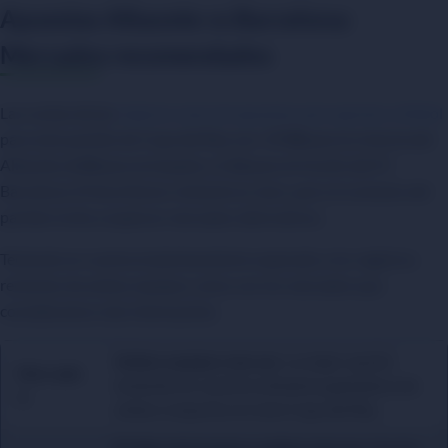
Apuestas Albacete vs Barcelona:
Mercados recomendados
Las cuotas de las
mejores casas de apuestas para apostar a fútbol
para este partido de Copa del Rey son:
17.00
para la victoria del
Albacete,
6.50
para el empate y
1.16
para el triunfo del FC
Barcelona. El favoritismo visitante es claro, pero el contexto del
partido invita a explorar mercados alternativos.
Teniendo en cuenta el planteamiento esperado y los registros
recientes de ambos equipos, estos son los mercados que
consideramos más interesantes.
Ambos equipos marcan.
La mejor opción
Mercado
teniendo en cuenta la dinámica goleadora de
1:
ambos conjuntos en esta Copa del Rey.