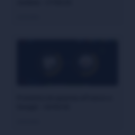
Jordania – 17/06/26
25/05/2026
Pronóstico de apuestas al Francia vs
Senegal – 16/06/26
24/05/2026