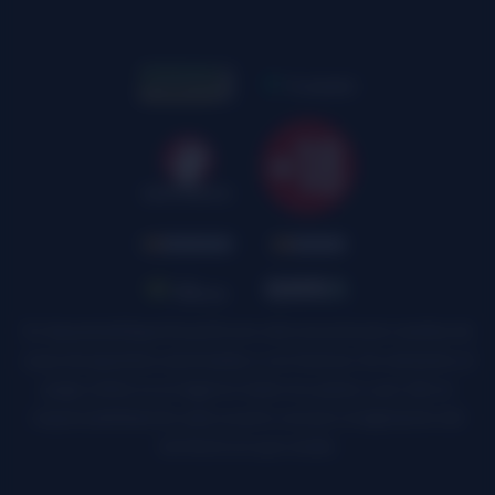
En ApuestasDeportivas24.com sólo encontrarás reseñas de
casas de apuestas autorizadas y con licencia. No obstante, el
juego online no es legal en todos los países y por ello es
responsabilidad de cada usuario conocer la legislación del
territorio en que reside.