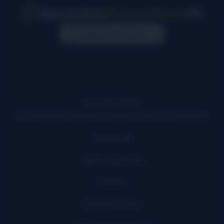
Casinos con Licencia
Quienes somos
¿Quiénes formamos el equipo de ApuestasDeportivas24?
Aviso Legal
Juego responsable
Cookies
Cómo Evaluamos