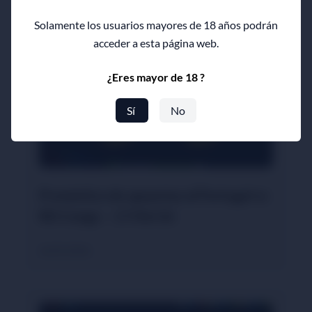
26/05/2026
Solamente los usuarios mayores de 18 años podrán
acceder a esta página web.
¿Eres mayor de 18 ?
Sí
No
Pronóstico de apuestas al Portugal vs
RD Congo – 17/06/26
26/05/2026