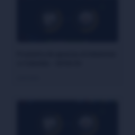
Pronóstico de apuestas al Uzbekistán
vs Colombia – 18/06/26
26/05/2026