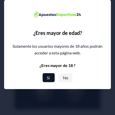
Pronóstico de apuestas al Ghana vs
¿Eres mayor de edad?
Panamá – 18/06/26
Solamente los usuarios mayores de 18 años podrán
26/05/2026
acceder a esta página web.
¿Eres mayor de 18 ?
Sí
No