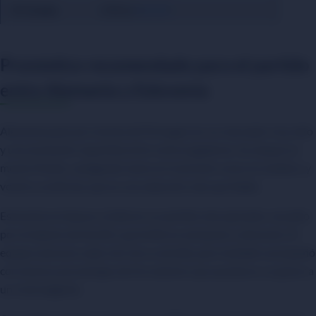
💶
Cuota
:
1.90 en
Bet365
Pronóstico recomendado para el partido
entre Alemania y Eslovenia
Alemania pasó por encima de Portugal con un marcador muy alto
y una anotación repartida entre varios jugadores. Su ataque se
mostró fluido, castigando tanto en transición como en estático, y
volvió a confirmar que es una selección más que fiable.
Eslovenia se impuso a Italia en un partido más ajustado, resuelto
por el talento de Dončić, que brilló en anotación y dirección. El
equipo esloveno sabe vivir de su estrella, pero también acompañó
con buenos porcentajes de tiro exterior que ayudaron a superar a
un rival exigente.