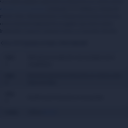
Con ambos equipos superando los 80 puntos los octavos de las
apuestas al Eurobasket
, la línea de 177.5 refleja un choque de
mucho ritmo. Alemania tiene un bloque que produce de forma
coral y Eslovenia depende de un jugador que está en plena
inspiración, lo que en conjunto invita a un marcador elevado.
Over 177.5 puntos en total. 1.90 en Bet365
Dato
Alemania es la selección más anotadora de la
1
:
competición.
Dato
Eslovenia alcanzó los 84 puntos en octavos ante
2
:
toda una Italia.
Dato
Dončić anotó 42 puntos en ese partido.
3
:
Cuota:
1.90 en
Bet365
.