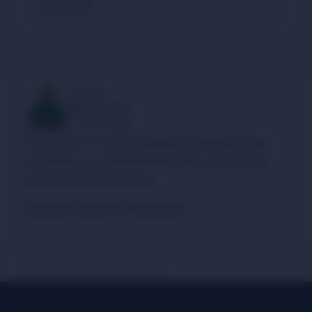
25/05/2026
Autores
PickHunters
540 Artículos
PickHunters es un equipo de expertos en apuestas
deportivas con una sola misión: cazar valor en cada
jornada del fútbol europeo.
Más información en PickHunters
Actualizado en September 23, 2025