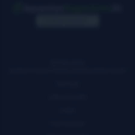
Casinos con Licencia
Quienes somos
¿Quiénes formamos el equipo de ApuestasDeportivas24?
Aviso Legal
Juego responsable
Cookies
Cómo Evaluamos