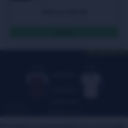
100% hasta USD 100
OFERTA
Pronóstico recomendado para el partido