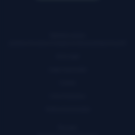
Quienes somos
¿Quiénes formamos el equipo de ApuestasDeportivas24?
Aviso Legal
Juego responsable
Cookies
Cómo Evaluamos
Política de privacidad
Por país