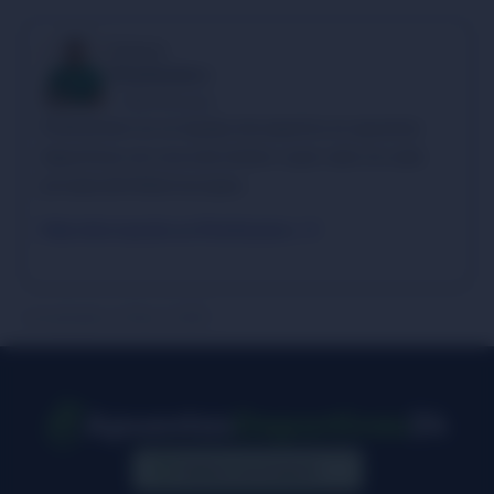
Autores
PickHunters
540 Artículos
PickHunters es un equipo de expertos en apuestas
deportivas con una sola misión: cazar valor en cada
jornada del fútbol europeo.
Más información en PickHunters
Actualizado en May 9, 2025
Casinos con Licencia