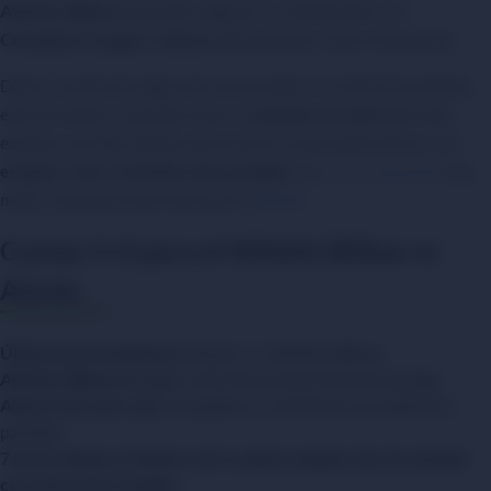
Athletic Bilbao
buscando asegurar su clasificación a la
Champions League
y
Alavés
peleando por evitar el descenso.
Dado su estilo de juego más conservador y su historial reciente,
este encuentro se perfila como un
partido cerrado
entre dos
equipos con dificultades para marcar, lo que podría llevar a un
empate como resultado más probable
. La
casa de apuestas
con
mejor cuota para este mercado es
Betfair
.
Cuotas 1×2 para el Athletic Bilbao vs
Alavés
Último enfrentamiento:
Alavés 1-1 Athletic Bilbao.
Athletic Bilbao en casa:
3 victorias consecutivas en La Liga.
Alavés fuera de casa:
3 empates y 1 victoria en sus últimos 4
partidos.
7 de los últimos 9 duelos entre ambos equipos han terminado
con menos de 2,5 goles.