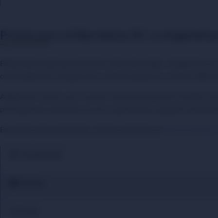
Previa para el
Barcelona SC
vs
Argentinos
El Barcelona sabe que esta ida es clave para viajar a Argentina c
orden defensivo. El apoyo de su afición puede ser un factor difer
Argentinos Juniors, por su parte, intentará mantener el orden y lle
prioridad será minimizar errores y aprovechar cualquier transición
Encuentra más pronósticos y bonos exclusivos en
apuestasdeport
🏆
Competición
:
🏟️
Estadio
:
📅
Fecha
: