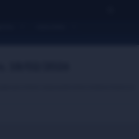
ortivas
Casinos Online
s.
18/02/2026
pel, pero el factor campo puede inclinar la balanza. El pick es el