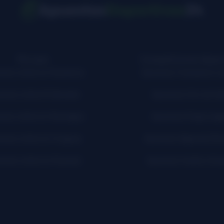
Por país
Competiciones depor
stas online en Honduras
Apuestas Champions L
stas online El Salvador
Apuestas Giro de Ital
stas online en Nicaragua
Apuestas Kings Leag
stas online en Uruguay
Apuestas Segunda Divi
estas online en Panamá
Apuestas Vuelta a Es