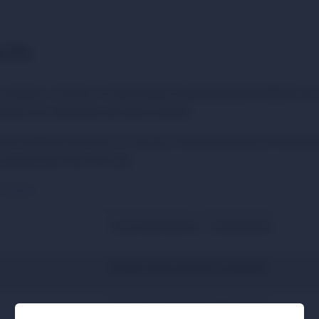
 Jrs.
on ventaja o, al menos, sin desventaja. Su planteamiento debería s
encial en los momentos de mayor presión.
var la eliminatoria viva a su estadio. Si consigue frenar el ritmo 
 para golpear fuera de casa.
ivas24
.
Copa Libertadores – Clasificación
Estadio Monumental, Guayaquil
Miércoles 18 de febrero de 2026