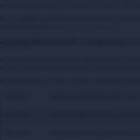
extraño que gestione esfuerzos pensando en la vuelta en casa, d
Por eso el
ganador sin empate
encaja perfectamente. Confiamos en
en esta nueva ronda de
apuestas a la Copa Libertadores
.
Apuestas
Barcelona SC
vs
Argentinos Jrs.
Las cuotas reflejan igualdad absoluta: 2.60 para Barcelona, 3.10 el
detalles. En ese escenario, el factor campo y la cobertura del DNB 
El guion del partido, por tensión y equilibrio, abre también otras l
Mercado 1:
Ganador sin empate (Barcelona):
Pick pri
Mercado 2:
Over de tarjetas:
Partido intenso, físico 
Mercado 3:
Under de goles
: Duelo igualado, de ida y