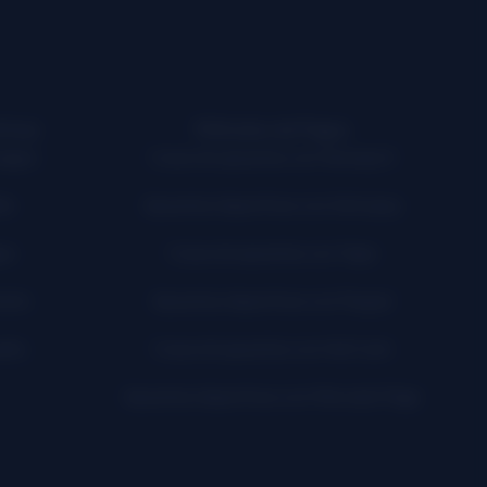
tivas
Métodos de Pagos
eague
Casas de apuestas con Naranja X
ia
Apuestas deportivas con Astropay
ue
Casas de apuestas con Yape
sión
Apuestas deportivas con Paypal
paña
Casas de apuestas con Hal Cash
Apuestas deportivas con Mercado Pago