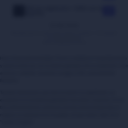
Harry Kane está enchufado. Firmó un doblete en el partido de ida
y quiere luchar por ser el máximo goleador de la competición. Que
anota en cualquier momento se paga a 2.50, cuota bastante
llamativa.
También destacamos que este encuentro ha significado una
excepción en la tendencia goleadora de ambos conjuntos. En los
tres enfrentamientos anteriores de esta misma temporada, en
ninguno se superaron los tres goles, así que vemos valor en el
“Under 2.5 goles”.