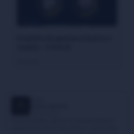
Pronóstico de apuestas al Austria vs
Jordania – 17/06/26
25/05/2026
Autores
Masters Apuestas
1012 Artículos
MastersApuestas, expertos en mercados líquidos y
análisis de información clave, llevan su conocimiento