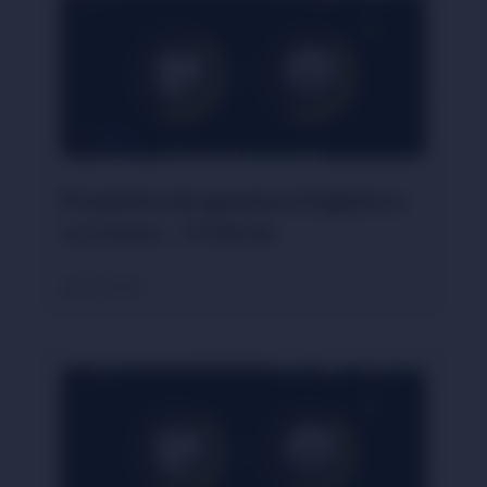
Pronóstico de apuestas al Inglaterra
vs Croacia – 17/06/26
26/05/2026