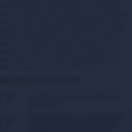
entrenador del Bayern, Vincent Kompany, lo conoce todavía
mejor. Es un equipo muy dado a la épica, así que la concentración
debe ser absoluta. Lejos de cambiar el planteamiento, el técnico
belga buscará que su equipo dé una imagen similar a la ofrecida
en Múnich, tratando de dejar sin opciones a su rival desde el
primer minuto. Además, el Leverkusen descuidará su parcela
defensiva para centrarse en el ataque, así que seguro que el
Bayern, letal a la contra, tendrá muchas oportunidades para
llevarse la victoria y, por lo tanto, la eliminatoria.
Bayern Múnich 0.0, 1.92 en bet365
Dato
El resultado de la ida fue un contundente 3-0 a
1
:
favor del Bayern.
El Leverkusen jugó con uno menos buena parte
Dato
de la segunda parte del partido de ida. Llegan
2
:
más desgastados y con bajas importantes.