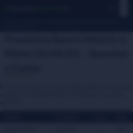
Home
Pronósticos
Pronóstico Bayern Munich vs Mainz (26/04/25) –
Apuestas y Cuotas
Pronóstico Bayern Múnich vs
Mainz (26/04/25) – Apuestas
y Cuotas
En el vibrante escenario de la Bundesliga, el Bayern Múnich busca
consolidar su supremacía frente a un Mainz que no renuncia a
sorprender.
Partido
Pronóstico
Cuota
Stake
Bayern Múnich –
Más de 3,5
Stake
1.91