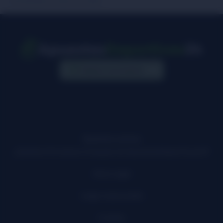
Actualizado en April 25, 2025
Casinos con Licencia
Quienes somos
¿Quiénes formamos el equipo de ApuestasDeportivas24?
Aviso Legal
Juego responsable
Cookies