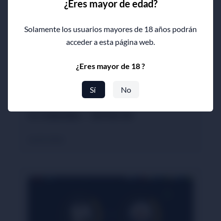
¿Eres mayor de edad?
Solamente los usuarios mayores de 18 años podrán
acceder a esta página web.
¿Eres mayor de 18 ?
Sí
No
Pronóstico de apuestas al Uzbekistán
vs Colombia – 18/06/26
26/05/2026