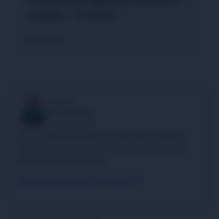
Pronóstico de apuestas al Austria vs
Jordania – 17/06/26
25/05/2026
Autores
PickHunters
540 Artículos
PickHunters es un equipo de expertos en apuestas
deportivas con una sola misión: cazar valor en cada
jornada del fútbol europeo.
Más información en PickHunters