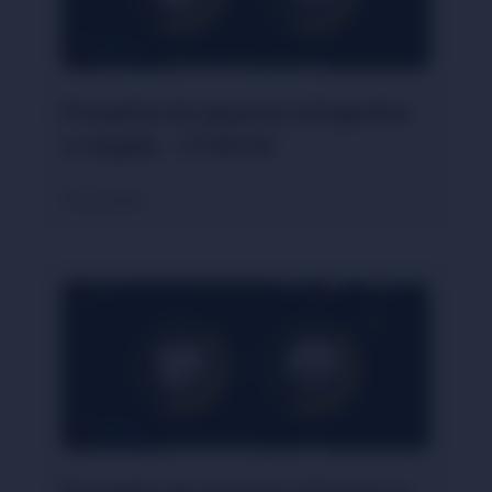
Pronóstico de apuestas al Argentina
vs Argelia – 17/06/26
25/05/2026