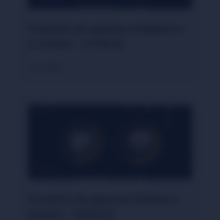
Pronóstico de apuestas al Inglaterra
vs Croacia – 17/06/26
26/05/2026
Pronóstico de apuestas al Ghana vs
Panamá – 18/06/26