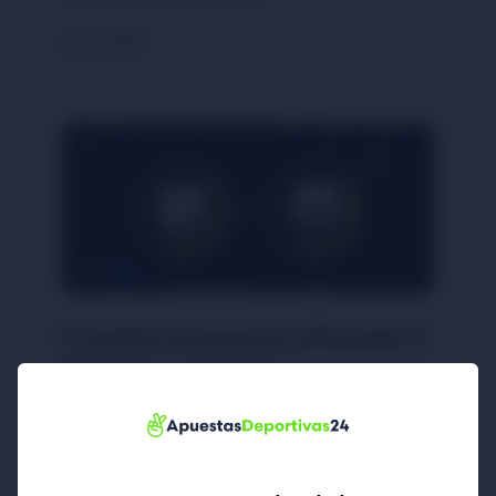
26/05/2026
Pronóstico de apuestas al Portugal vs
RD Congo – 17/06/26
26/05/2026