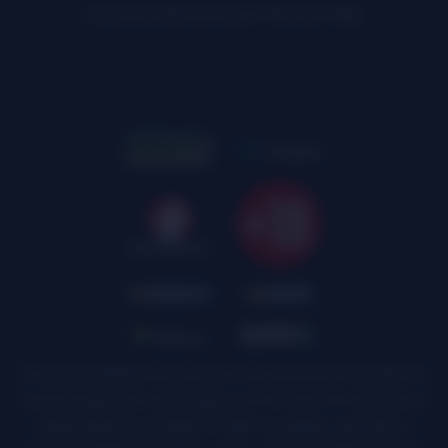
Apuestas deportivas con Mercado Pago
En ApuestasDeportivas24.com sólo encontrarás reseñas de
casas de apuestas autorizadas y con licencia. No obstante, el
juego online no es legal en todos los países y por ello es