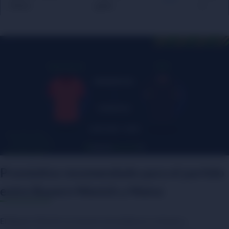
Mainz
goles
5
Pronóstico recomendado para el partido
entre Bayern Múnich y Mainz
El Bayern Múnich se muestra intratable en su feudo y,