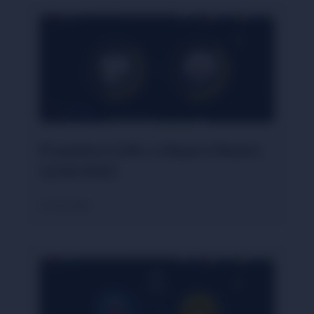
Pronóstico Celtic vs Bayern Múnich
12/02/2025
07/02/2025