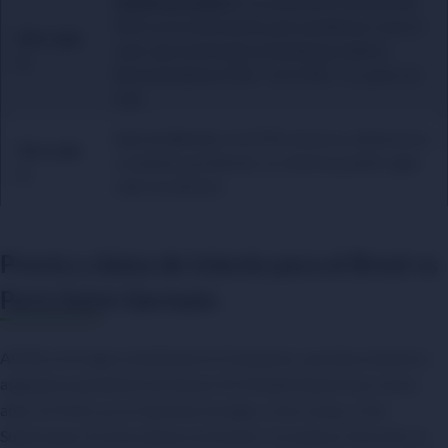
Hándicap asiático.
La cuota de la victoria del
PSG no es interesante, pero podemos crear el
Mercado
valor aprovechando el hándicap asiático.
2:
Recomendamos PSG -1.0 o PSG -1.5, pero no
más.
Live en directo.
Si el PSG tarda en adelantarse
Mercado
o empieza perdiendo, su victoria puede coger
3:
valor en directo.
Previa y datos de interés para el Brest vs
Paris Saint-Germain
Al PSG se le sigue resistiendo la Champions, que lleva siendo la
asignatura pendiente de Nasser Al-Khelaifi desde hace varios
años. En París ya no importan las ligas, ni las Copas, ni las
Supercopas. El único deseo es levantar “la orejona”. Este año no