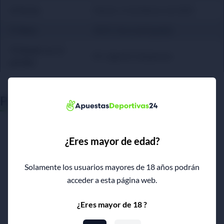
📅
Fecha
:
Martes 11 de febrero de 2025
⏰
Hora
:
18:45 (hora de España)
📺
Dónde ver el
M+ Liga de Campeones
partido
:
Pronósticos de fútbol mas recientes
Más antiguo
¿Eres mayor de edad?
Solamente los usuarios mayores de 18 años podrán
acceder a esta página web.
¿Eres mayor de 18 ?