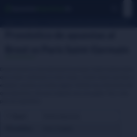
Home
Pronósticos
Pronóstico Brest vs Paris Saint-Germain 11/02/2025
Pronóstico de apuestas al
Brest vs Paris Saint-Germain
Duelo francés en esta eliminatoria europea. Nadie hubiese dicho
que se iban a enfrentar en esta ronda, y mucho menos que iban a
empatar a puntos en la fase regular. Partido muy interesante del
que esperamos, más que cualquier otra cosa, goles. Tres o más,
para ser específicos.
👨
Tipster
:
MastersApuestas
❓
Pronóstico
:
Over 2.5 goles