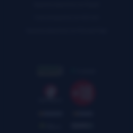
Apuestas deportivas con Paypal
Casas de apuestas con Hal Cash
Apuestas deportivas con Mercado Pago