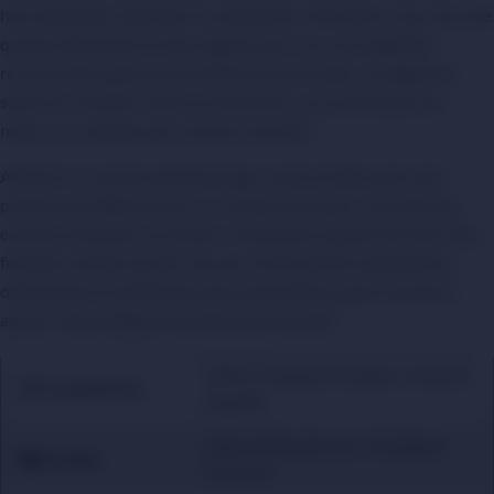
han empezado nada bien la competición. Estuvieron muy cerca de
quedar eliminados en fase regular, pero con una magnífica
reacción del equipo en las últimas dos jornadas, consiguieron
salvar los muebles. Ahora se enfrentan, con la moral por las
nubes, a un equipo que conocen muy bien.
Al Brest no se le da nada bien jugar contra el PSG, pero este
partido será diferente por su contexto europeo. Los bretones
encaran el partido con ilusión, sintiéndose capaces de todo. Han
firmado una fase regular muy por encima de las expectativas,
obteniendo la clasificación para el playoff sin pasar excesivos
apuros. Ahora llega el momento de la verdad.
UEFA Champions League, ronda de
🏆
Competición
:
playoffs
Stade de Roudourou, Guingamp
🏟️
Estadio
:
(Francia)