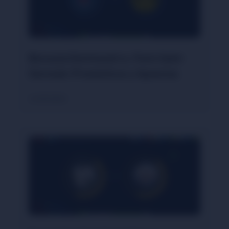
Borussia Dortmund vs. Paris Saint-
Germain: Pronósticos y Apuestas
11/09/2023