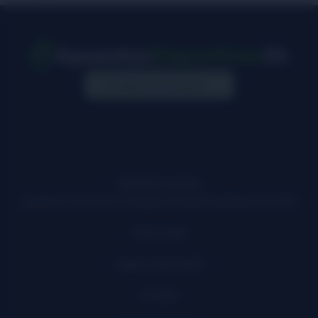
Casinos con Licencia
Quienes somos
¿Quiénes formamos el equipo de ApuestasDeportivas24?
Aviso Legal
Juego responsable
Cookies