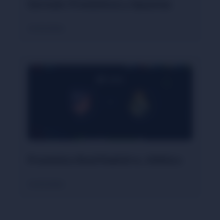
Germain: Pronósticos y Apuestas
31/03/2026
Pronóstico Real Madrid vs. Atlético
31/03/2026