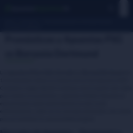
Home
Pronósticos
Borussia Dortmund vs. Paris Saint-Germain:
Pronósticos y Apuestas
Pronósticos y Apuestas PSG
vs Borussia Dortmund
Las
apuestas al Paris Saint-Germain vs. Borussia Dortmund
del
13 de diciembre indican el comienzo de la 6.ª jornada de la UEFA
Champions League. Bet365 se destaca como la opción más viable
para realizar tus pronósticos y apuestas al fútbol. Descubre en
este pronóstico quién podría dominar en este crucial
enfrentamiento, cuáles son los mercados destacados y las cuotas
para así maximizar tus oportunidades de ganar.
Mercados de Apuestas – Dortmund vs.