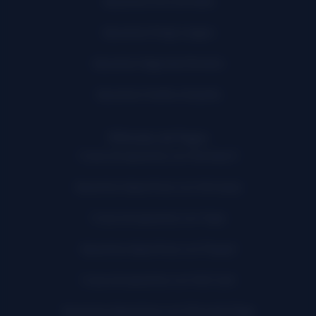
Apuestas Giro de Italia
Apuestas Kings League
Apuestas Segunda División
Apuestas Vuelta a España
Métodos de Pagos
Casas de apuestas con Naranja X
Apuestas deportivas con Astropay
Casas de apuestas con Yape
Apuestas deportivas con Paypal
Casas de apuestas con Hal Cash
Apuestas deportivas con Mercado Pago