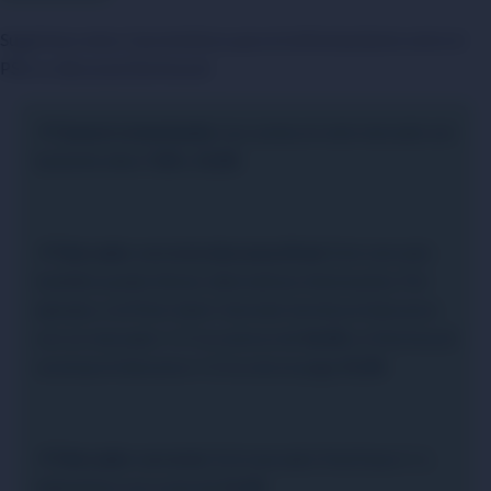
Sugerimos estos 3 pronósticos para el enfrentamiento entre el
PSG vs. Borussia Dortmund:
📌 Ganará remontando:
Las cuotas en este mercado son
bastante altas
7,00
y
13,00
.
📌 Marcador correcto descanso/final:
Este mercado
también puede ofrecer alternativas interesantes. Por
ejemplo, si el Paris Saint-Germain termina el descanso
con un marcador 1-0 la cuota es de
56,00
y si Dortmund
concluye el descanso 1-0, la cuta se paga
31,00
.
📌 Marcador correcto:
Si el marcador final fuese 1-1,
obtendrías una cuota de
21,00
.