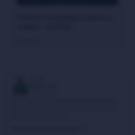
Pronóstico de apuestas al Austria vs
Jordania – 17/06/26
25/05/2026
Autores
PickHunters
540 Artículos
PickHunters es un equipo de expertos en apuestas
deportivas con una sola misión: cazar valor en cada
jornada del fútbol europeo.
Más información en PickHunters