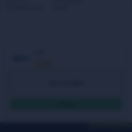
1.64
3
Nottingham Forest
empata
1xBet
5
/5
Bono del 100%
OFERTA