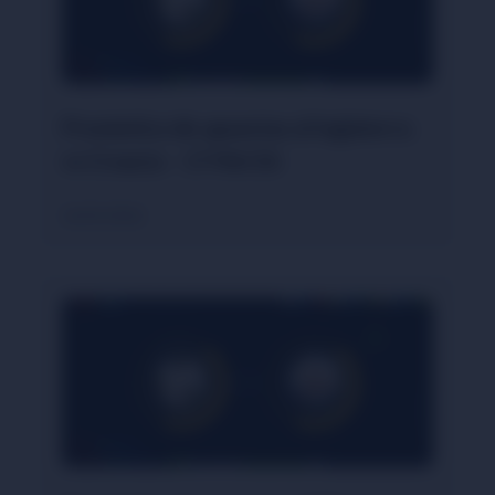
Pronóstico de apuestas al Inglaterra
vs Croacia – 17/06/26
26/05/2026