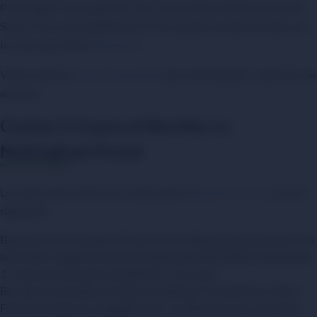
Postecoglou tras la gestión más conservadora de Nuno Espírito
Santo. Esta vulnerabilidad de Forest puede ser aprovechada con
la cuota que ofrece
Winamax
.
Visita nuestras
casas de apuestas
para más detalles y opciones de
apuesta.
Cuotas 1×2 para el Burnley vs
Nottingham Forest
Los datos que tuvimos en cuenta para la
apuesta de hoy
, son los
siguientes.
Burnley no ha vencido al Forest en sus últimos dos encuentros en
la Premier League durante la temporada 2023/2024, empatando
1-1 fuera de casa pero perdiendo 1-2 en casa.
Burnley ha marcado en todos sus últimos 9 encuentros contra
Forest en todas las competiciones. La última vez que no lo hizo