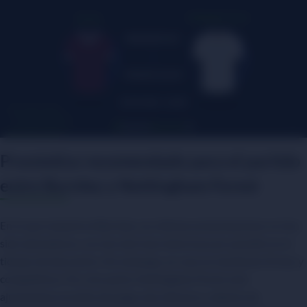
Pronóstico recomendado para el partido
entre Burnley y Nottingham Forest
En lo que respecta al Burnley, sus últimas presentaciones no han
sido alentadoras, con dos derrotas dolorosas por penaltis en el
tiempo de descuento. Sin embargo, en casa se mantienen firmes y
competitivos. Por otra parte, Nottingham Forest está
ajustándose al estilo de juego más ofensivo y abierto de