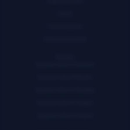
Juego responsable
Cookies
Cómo Evaluamos
Política de privacidad
Por país
Apuestas online en Honduras
Apuestas online El Salvador
Apuestas online en Nicaragua
Apuestas online en Uruguay
Apuestas online en Panamá