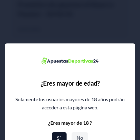
Pronóstico de apuestas al Ghana vs
Panamá – 18/06/26
26/05/2026
¿Eres mayor de edad?
Solamente los usuarios mayores de 18 años podrán
acceder a esta página web.
Pronóstico de apuestas al Portugal vs
RD Congo – 17/06/26
¿Eres mayor de 18 ?
Sí
No
26/05/2026