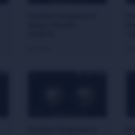
Pronóstico de apuestas al
Pro
Ghana vs Panamá –
Por
18/06/26
17
26/05/2026
26/
Pronóstico de apuestas al
Pro