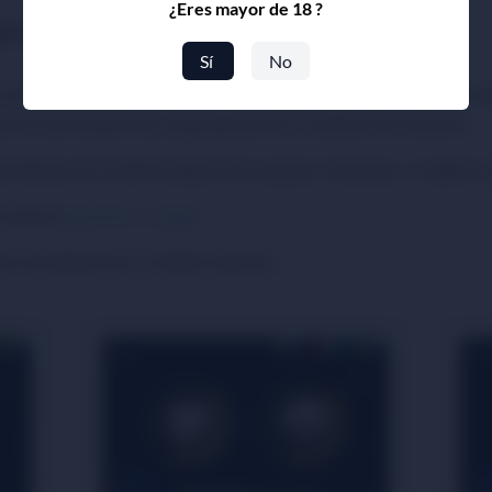
¿Eres mayor de 18 ?
a vs Bolivia
Sí
No
 ha fluctuado, ganando solo uno de sus últimos 9 partidos. Sin em
a ha sido desastrosa, especialmente en condición de visitante.
a titánica. En el último lugar de los equipos visitantes, su registro
 nuestras
apuestas a LaLiga
.
s actualizaciones y análisis expertos.