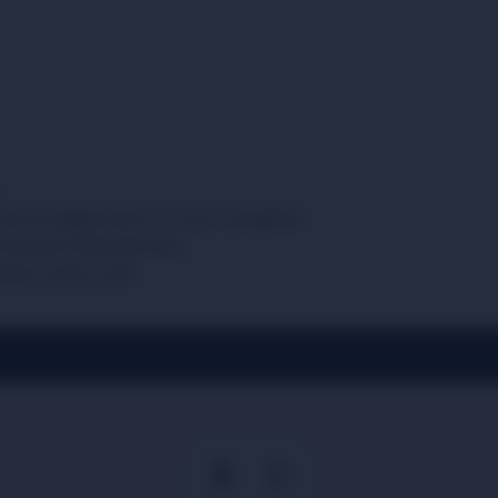
.
con un registro de 4-3-1 (13-7 en goles).
ictoria y siete derrotas.
ando nuestro sitio.