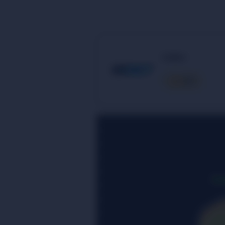
1xBet
5
/5