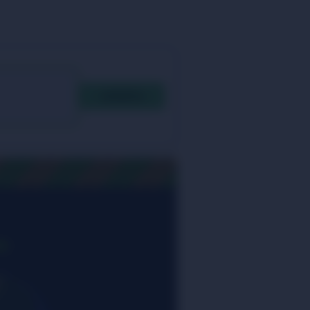
OFERTA