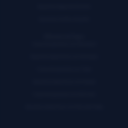
Apuestas Segunda División
Apuestas Vuelta a España
Métodos de Pagos
Casas de apuestas con Naranja X
Apuestas deportivas con Astropay
Casas de apuestas con Yape
Apuestas deportivas con Paypal
Casas de apuestas con Hal Cash
Apuestas deportivas con Mercado Pago