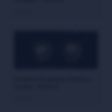
26/05/2026
Pronóstico de apuestas al Ghana vs
Panamá – 18/06/26
26/05/2026