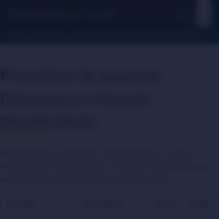
Home
Pronósticos
Pronóstico Dinamarca vs Escocia (05/09/2025)
Pronóstico de apuestas
Dinamarca vs Escocia
(05/09/2025)
Parken Stadium, Copenhague. Inicio del Grupo C rumbo al
Mundial 2026. Dos selecciones con planteos conservadores que
suelen entregar partidos cerrados y de pocos goles.
Partido
Pronóstico
Cuota
Stake