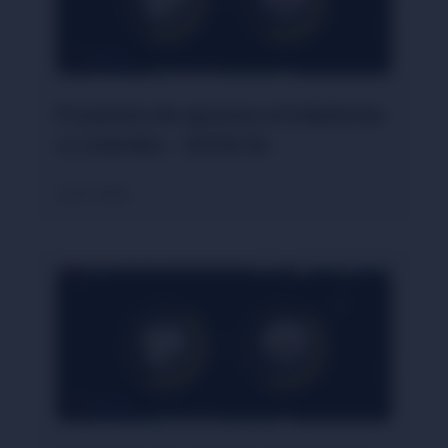
Pronóstico de apuestas al Uzbekistán
vs Colombia – 18/06/26
26/05/2026