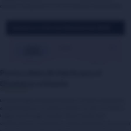
mercados, las apuestas en vivo son excelentes oportunidades.
Previa y datos de interés para el
Dinamarca vs Escocia
Dinamarca llega con plantel completo, un bloque competitivo y
envalentonado por sus últimos triunfos tras caer en la Nations
League ante Portugal. Su poder ofensivo puede verse
condicionado por la cautela de un debut eliminatorio. Escocia, por
su parte, mezcla tradición británica con intentos de modernizar su