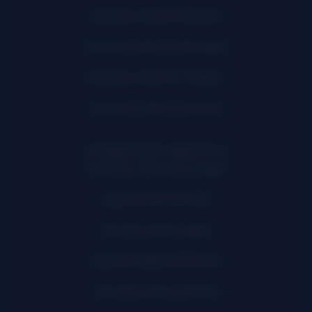
Apuestas online El Salvador
Apuestas online en Nicaragua
Apuestas online en Uruguay
Apuestas online en Panamá
Competiciones deportivas
Apuestas Champions League
Apuestas Giro de Italia
Apuestas Kings League
Apuestas Segunda División
Apuestas Vuelta a España