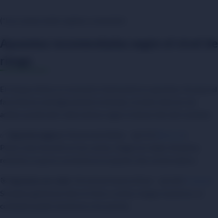
(*Las cuotas están sujetas a variación)
Apuestas recomendadas según el nivel de
riesgo
El choque ofrece un escenario interesante en apuestas. Aunque el
favoritismo está ligeramente inclinado, el estilo ofensivo de
ambos puede abrir alternativas según el desarrollo del combate.
✅
Apuesta segura:
Victoria de Núñez – @1.52 (
Betsson
)
Parte como favorito en las cuotas y llega con mejor dinámica
reciente, lo que lo convierte en la opción más conservadora.
🎯
Apuesta con valor:
Se luchará hasta el final – @1.60 (
Codere
)
Si ambos gestionan bien el ritmo y evitan riesgos excesivos, el
combate puede resolverse a los puntos.