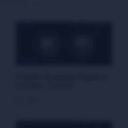
apuestasdeportivas24
.
Pronóstico de apuestas al Inglaterra
vs Croacia – 17/06/26
26/05/2026