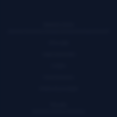
Quienes somos
¿Quiénes formamos el equipo de ApuestasDeportivas24?
Aviso Legal
Juego responsable
Cookies
Cómo Evaluamos
Política de privacidad
Por país
Apuestas online en Honduras