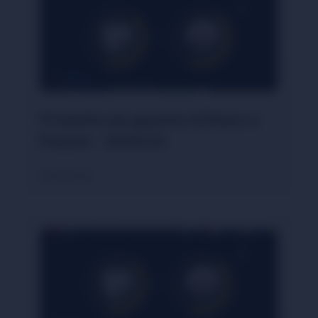
Pronóstico de apuestas al Ghana vs
Panamá – 18/06/26
26/05/2026