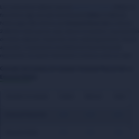
Las cuotas de las mejores casas de
apuestas al boxeo
reflejan un
favoritismo algo marcado hacia Eduardo
Núñez
. En Betsson,
Núñez paga
1.52
, mientras que
Emanuel Navarrete
se sitúa en
2.18
. Esto indica que las casas valoran el momento y la proyección
de Núñez, dejando a Navarrete como underdog atractivo. Para el
apostador, la experiencia mundialista de Navarrete puede
representar una opción interesante si se busca cuota con valor.
Ganador de la pelea sin empate: Emanuel Navarrete vs
Eduardo Núñez
Ganador sin empate
Codere
Betsson
1xbet
Emanuel Navarrete
2.20
2.18
2.25
Eduardo Núñez
1.55
1.52
1.56