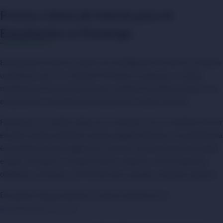
Previa y datos de interés para el
Estudiantes vs Flamengo
Estudiantes encara la vuelta con la obligación de marcar al menos
un gol tras caer 2-1 en Brasil. El Pincha no pasa por su mejor
momento en el torneo local, pero confía en la mística copera y en
el apoyo de su estadio para intentar dar vuelta a la serie.
Flamengo, en cambio, llega con la ventaja y con la condición de ser
el mejor equipo de Brasil. Su gran pegada ofensiva y la experiencia
en partidos de alta exigencia lo colocan como favorito para sellar
el pase. Se espera un duelo intenso y abierto, con Estudiantes
obligado a arriesgar y el Fla listo para castigar cualquier espacio.
Encuentra más pronósticos y bonos exclusivos en
apuestasdeportivas24
.