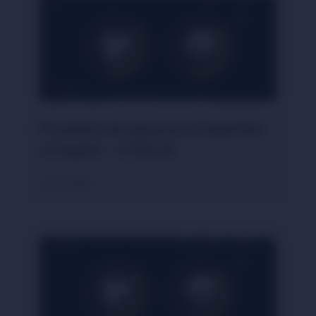
Pronóstico de apuestas al Argentina
vs Argelia – 17/06/26
25/05/2026