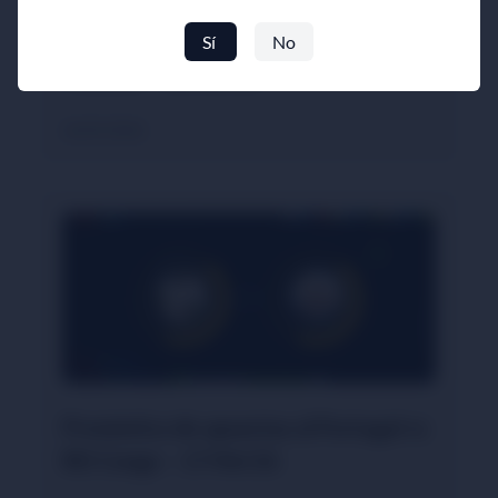
Pronóstico de apuestas al Ghana vs
Sí
No
Panamá – 18/06/26
26/05/2026
Pronóstico de apuestas al Portugal vs
RD Congo – 17/06/26