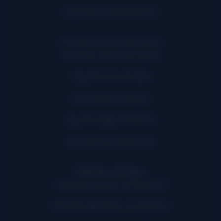
Apuestas online en Panamá
Competiciones deportivas
Apuestas Champions League
Apuestas Giro de Italia
Apuestas Kings League
Apuestas Segunda División
Apuestas Vuelta a España
Métodos de Pagos
Casas de apuestas con Naranja X
Apuestas deportivas con Astropay