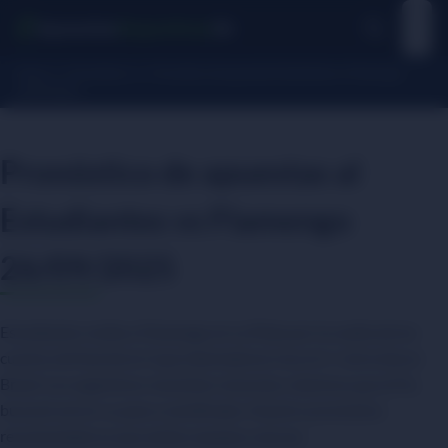
Home
Pronósticos
Pronóstico de apuestas Estudiantes vs Flamengo –
26/09/2025
Pronóstico de apuestas al
Estudiantes vs Flamengo
26/09/2025
Estudiantes recibe a Flamengo en La Plata por la vuelta de los
cuartos de final de la Copa Libertadores tras el 2-1 de la ida en
Brasil. Los argentinos necesitan remontar, mientras que el Fla
buscará cerrar su pase a semifinales. Nuestro pronóstico
recomendado es que ambos equipos marcan.