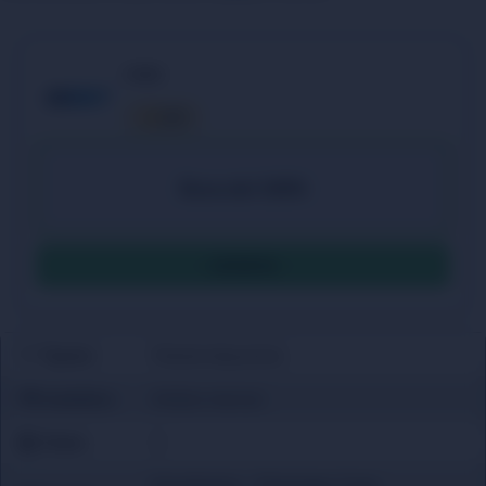
1xBet
5
/5
Bono del 100%
OFERTA
👨
Tipster
:
MastersApuestas
❓
Pronóstico
:
Ambos marcan
#️⃣
Stake
:
3
Estudiantes – Flamengo, Copa