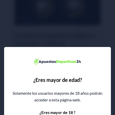
Pronóstico de apuestas al Inglaterra
vs Croacia – 17/06/26
26/05/2026
¿Eres mayor de edad?
Solamente los usuarios mayores de 18 años podrán
acceder a esta página web.
¿Eres mayor de 18 ?