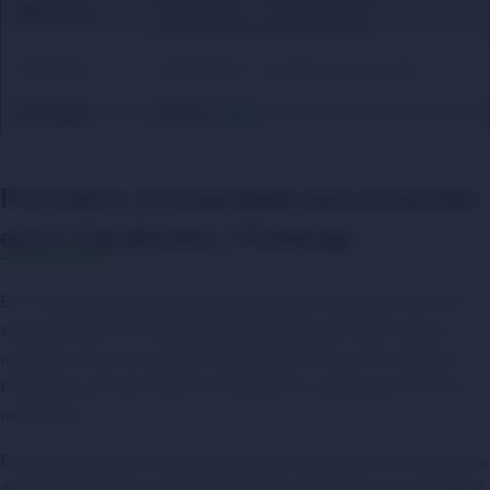
🎟️
Evento
:
Libertadores, cuartos de final
📅
Fecha
:
26/09/2025 – 02:30h (hora España)
💶
Cuota
:
2.03 en
1XBET
Pronóstico recomendado para el partido
entre Estudiantes y Flamengo
El 2-1 de la ida dejó la eliminatoria abierta. Flamengo mostró su
superioridad en el Maracaná, pero Estudiantes logró marcar y
mantener vivas sus opciones de clasificar. Ahora, en La Plata, el
Pincha buscará aprovechar el empuje de su gente para forzar la
remontada.
Flamengo llega con la tranquilidad de la ventaja y con la confianza
de ser considerado el equipo más fuerte de Brasil en la actualidad.