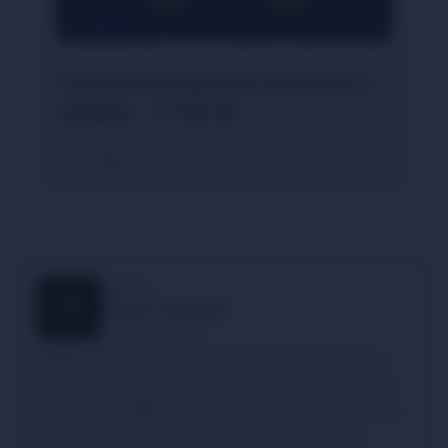
Pronóstico de apuestas al Austria vs
Jordania – 17/06/26
25/05/2026
Autores
Masters Apuestas
1012 Artículos
MastersApuestas, expertos en mercados líquidos y
análisis de información clave, llevan su conocimiento
sobre fútbol, NBA y tenis a otro nivel. Como grupo de
tipsters especializados, su enfoque se basa en la