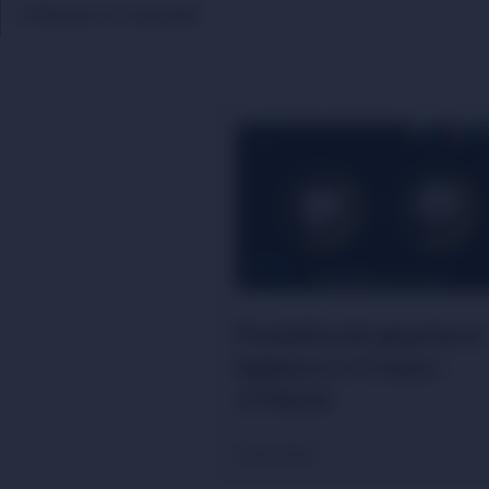
📺
Dónde ver el partido
:
Pronóstico de apuestas al
Inglaterra vs Croacia –
17/06/26
26/05/2026