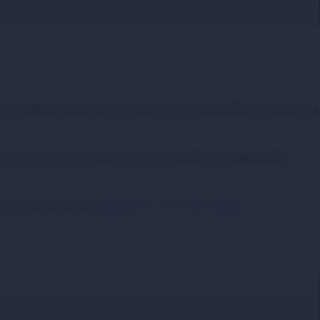
n su gente como apoyo, suele crecer en intensidad, lo que abre la
ta incluso contra rivales de mayor entidad. Su irregularidad
o, como todas nuestras
apuestas a la Europa League
.