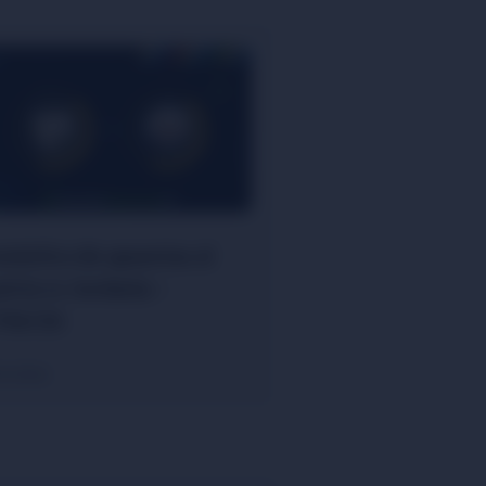
nóstico de apuestas al
tria vs Jordania –
/06/26
05/2026