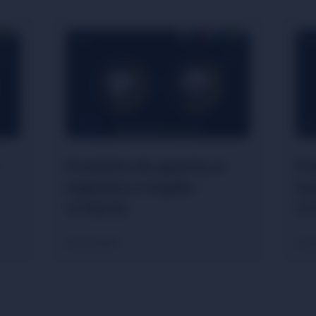
Pronóstico de apuestas al
Pro
Argentina vs Argelia –
Aus
17/06/26
17
25/05/2026
25/