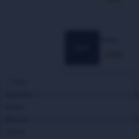
Melbet
4.5
/5
👨
Tipster
:
M
❓
Pronóstico
:
O
#️⃣
Stake
:
3
🎟️
Evento
:
F
📅
Fecha
:
0