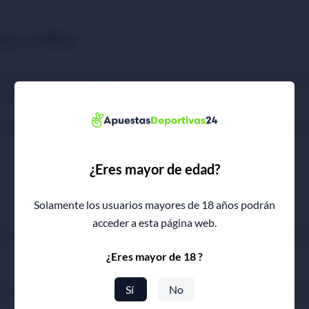
hçe vs Niza
su mal arranque. Con un estadio que empuja como pocos, espera rec
 en Estambul.
 fue capaz de frenar a la Roma. Con jugadores desequilibrantes arri
¿Eres mayor de edad?
tivas24
.
Solamente los usuarios mayores de 18 años podrán
Europa League, jornada 2
acceder a esta página web.
Şükrü Saracoğlu, Estambul
¿Eres mayor de 18 ?
Jueves 2 de octubre de 2025
Sí
No
18:45 (hora de España)