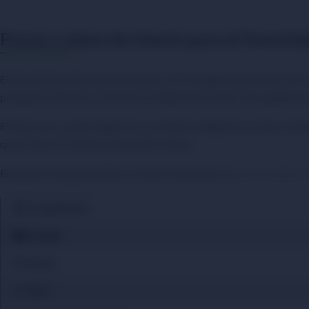
Previa y datos de interés para el Fenerba
El Fenerbahçe afronta el encuentro con la urgencia de sumar tras 
propuesta ofensiva y la presión ambiental lo hacen muy peligroso
El Niza, por su parte, llega tras un estreno exigente en el que no
que el reto en Turquía será mucho mayor.
Encuentra más pronósticos y bonos exclusivos en
apuestasdepor
🏆
Competición
:
🏟️
Estadio
:
📅
Fecha
:
⏰
Hora
: