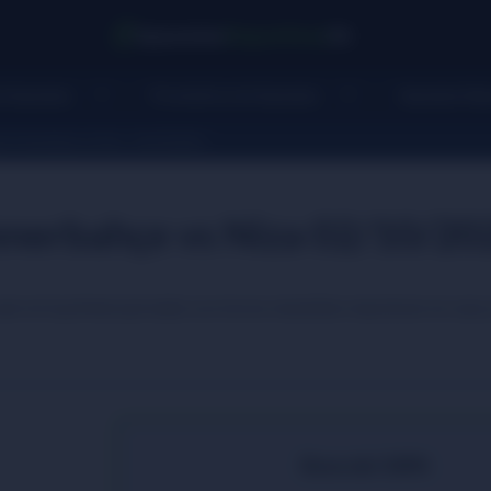
e Apuestas
Pronósticos de Apuestas
Apuestas Dep
as Fenerbahçe vs Niza – 02/10/2025
Fenerbahçe vs Niza 02/10/20
er en la primera jornada. Los turcos necesitan reaccionar en casa y
Bono del 100%