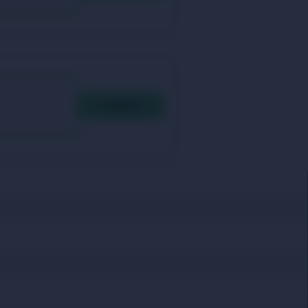
OFERTA