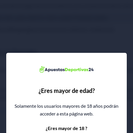
vo donde Georgia tiene herramientas para mantenerse dentro del 
 alto y peso ofensivo clave cuando Finlandia acelera.
iscutible georgiano en posesiones calientes y media pista.
a vs Georgia
 plan es mantener el ritmo alto, correr cada vez que pueda y confia
¿Eres mayor de edad?
o muy reconocible, mostrando una defensa intensa, carácter y líder
de abrir la pista. El equipo afronta este partido sin presión y con l
Solamente los usuarios mayores de 18 años podrán
tivas24
.
acceder a esta página web.
Eurobasket, cuartos de final
¿Eres mayor de 18 ?