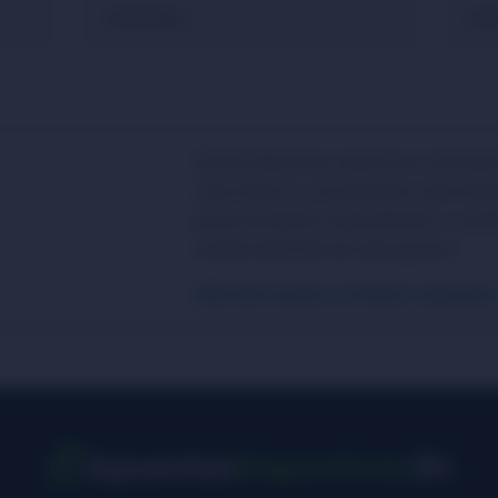
25/05/2026
25/
MastersApuestas, expertos en mercados 
clave, llevan su conocimiento sobre fútb
grupo de tipsters especializados, su enfo
estudio detallado de cada apuesta.
Más información en Masters Apuestas