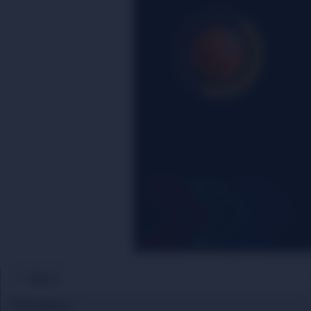
👨
Tipster
:
❓
Pronóstico
: