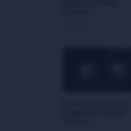
Inglaterra vs Croacia –
17/06/26
26/05/2026
Pronóstico de apuestas al
Uzbekistán vs Colombia –
18/06/26