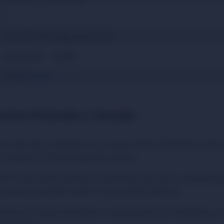
3
Finlandia vs Georgia, Eurobasket
10/09/2025 – 16:00h
1.55 en
Bet365
entre Finlandia y Georgia
de ritmo alto y decidido en los minutos finales. Markkanen volvió 
e arruga en los intercambios de canastas.
o 80–70. Su triunfo se basó en una defensa muy seria, unida al li
controlar el partido cuando Francia intentó remontar.
 ofrece un margen interesante. Los georgianos son competitivos, in