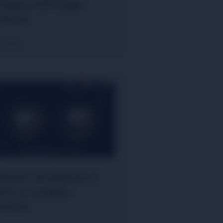
tugal vs RD Congo –
/06/26
05/2026
nóstico de apuestas al
tria vs Jordania –
/06/26