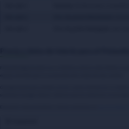
Mercado 1:
Hándicap.
Partido parejo y competiti
Mercado 2:
Over de puntos (Markkanen).
Volumen
Mercado 3:
Over de puntos (Shengelia).
Líder ind
Previa y datos de interés para el Finlandi
Finlandia llega lanzada tras su histórica victoria sobre Serbia. Su
equipo atrevido que no se esconde ante rivales de más nombre.
Georgia alcanza por primera vez los cuartos de final con un estil
sostienen el juego interior, mientras que los exteriores se encargan 
Encuentra más pronósticos y bonos exclusivos en
apuestasdepor
🏆
Competición
: