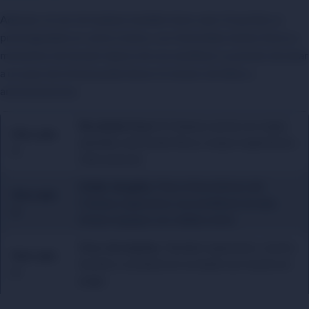
Además, el over de tarjetas también tiene valor. El partido se
prevé igualado en varios tramos, con intensidad, duelos físicos y
momentos de tensión típicos de una semifinal. La presión de estar
a un paso de la final puede elevar el número de faltas y
amonestaciones.
Resultado final.
El Chelsea cuenta con mejor
Mercado
plantilla, más fondo físico y mayor experiencia
1:
internacional.
Under de goles.
Pese al favoritismo del
Mercado
Chelsea, esperamos una semifinal cerrada.
2:
Ambos equipos son sólidos atrás.
Over de tarjetas.
También esperamos mucha
Mercado
tensión y contacto en un duelo con mucho en
3:
juego.