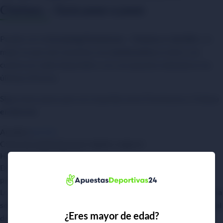
Chelsea – Guía paso a paso
Puedes ver el
streaming
Fluminense
–
Chelsea
en
bet365
, y lo
mejor es que solo necesitas una
cuenta activa
, es decir, una
cuenta con saldo disponible o con una apuesta realizada en las
últimas 24 horas.
Sigue estos pasos para ver el partido entre Fluminense y Chelsea
en directo
:
Accede a
bet365
Crea una cuenta (proceso rápido y seguro)
Haz un depósito mínimo
Disfruta del
streaming
Fluminense
–
Chelsea
y de todos los
partidos del torneo en directo
Lo más interesante es que
puedes hacer un depósito mínimo una
sola vez
y acceder al streaming de
todos los partidos del Mundial
¿Eres mayor de edad?
de Clubes FIFA 2025
, desde la fase inicial hasta la final, siempre