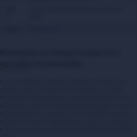
Dato
En esos 5 partidos, el Chelsea ha anotado 12
3
:
goles.
Cuota:
1.70 en
bet365
Fluminense vs Chelsea
: Cuotas 1×2 y
mercados recomendados
Las cuotas reflejan un favoritismo claro para el Chelsea, cuya
victoria se paga a 1.70, frente al 3.70 del empate y el 5.25 de
Fluminense. Es lógico teniendo en cuenta la diferencia de nivel,
experiencia y trayectoria europea del conjunto inglés. Aunque el
equipo brasileño ha sorprendido, el Chelsea debería imponerse
durante los 90 minutos reglamentarios, y por eso su victoria es
nuestro pronóstico principal para esta semifinal del Mundial de
Clubes.