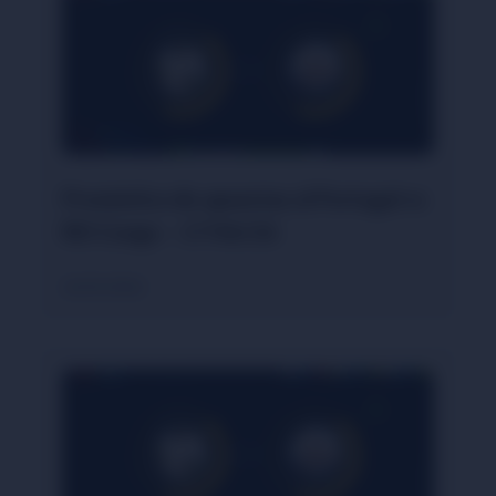
Pronóstico de apuestas al Portugal vs
RD Congo – 17/06/26
26/05/2026