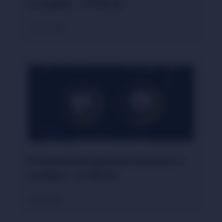
vs Argelia – 17/06/26
25/05/2026
Pronóstico de apuestas al Austria vs
Jordania – 17/06/26
25/05/2026