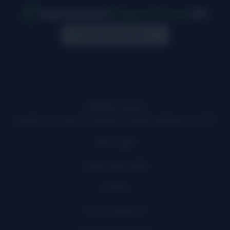
Casinos con Licencia
Quienes somos
¿Quiénes formamos el equipo de ApuestasDeportivas24?
Aviso Legal
Juego responsable
Cookies
Cómo Evaluamos