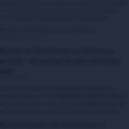
competir al máximo nivel. Se prevé un encuentro muy disputado,
con fases de tensión y un ritmo alto por momentos, donde la
experiencia y la gestión emocional podrían ser decisivas.
Encuentra más pronósticos y bonos exclusivos en
apuestasdeportivas24
.
Dónde ver Fluminense vs Chelsea en
directo – Streaming Mundial de Clubes
FIFA
¿Quieres saber
dónde ver el partido entre
Fluminense
vs
Chelsea
en directo
durante el
Mundial de Clubes FIFA 2025
? En
esta guía te explicamos cómo verlo vía
streaming online
además
de proporcionarte un pronóstico de apuestas para el partido.
Streaming para ver Fluminense vs