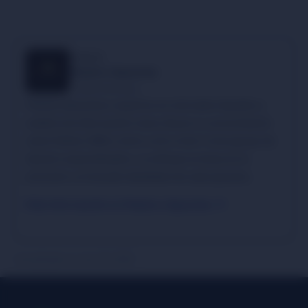
Autores
Masters Apuestas
1012 Artículos
MastersApuestas, expertos en mercados líquidos y
análisis de información clave, llevan su conocimiento
sobre fútbol, NBA y tenis a otro nivel. Como grupo de
tipsters especializados, su enfoque se basa en la
precisión y el estudio detallado de cada apuesta.
Más información en Masters Apuestas
Actualizado en July 29, 2025