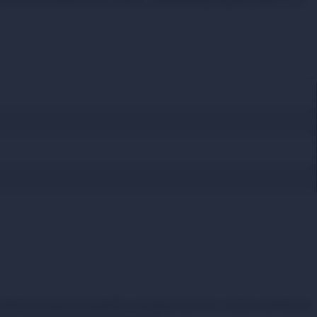
El hecho de que este partido se juegue entre los octavos de final de