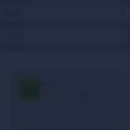
❓
Pronóstico
:
Resu
#️⃣
Stake
:
3
🎟️
Evento
:
Geta
📅
Fecha
:
09/
💶
Cuota
:
2.0
Codere
5/5
Por Adriana Ferrer
,
Codere