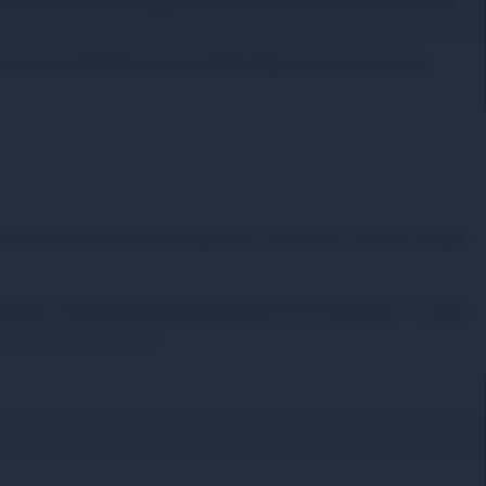
e la posibilidad de que el Atleti deje la portería a cero es
as dos últimas derrotas en liga, pero mantienen un buen margen
o de mira, al mismo tiempo que piensan en la Champions. Y es que
ntes para el Barcelona
.