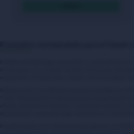
OFERTA
Pronóstico recomendado para el Getafe 
El Atlético de Madrid llega a este partido a un punto del liderato
los tres puntos sí o sí. Conocen muy bien al rival, al que ya han 
el derbi del sur de Madrid ante su máximo rival, el CD Leganés. D
Debemos tener en consideración que esta jornada llegará en mitad 
“Cholo” Simeone tendrá la cabeza puesta ahí, pero gracias ello la 
afrontar este desafío sin descuidar la competición doméstica. Cue
desplazamiento, ya que pese a jugar tres partidos en un período d
El Getafe tampoco es un rival que destaque jugando en su estadio. 
apoyo al equipo en estos días tan importantes para ellos. En defi