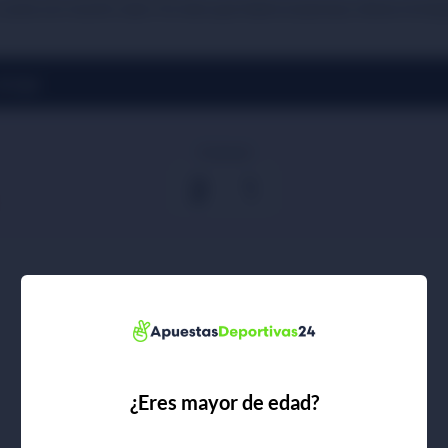
ta con mucho valor. Si crees que habrá sorpresas, tienes el empate 
¿Eres mayor de edad?