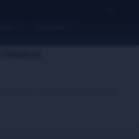
ortivas
Casinos Online
co Madrid
 las mismas, pero vemos al Atlético como claro favorito.