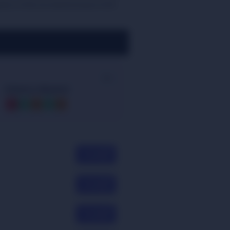
a 3.10 y la victoria local a 4.25.