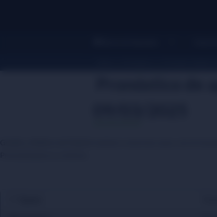
🎁 Bonos de Apuestas
Casas d
Home
Pronósticos
Pronóstico Getafe vs
Pronóstico de a
09/03/2025
Getafe y Atlético de Madrid vuelven a verse las caras, con el recu
Pronosticamos su victoria.
👨
Tipster
:
Mas