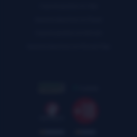
Casas de apuestas con Yape
Apuestas deportivas con Paypal
Casas de apuestas con Hal Cash
Apuestas deportivas con Mercado Pago