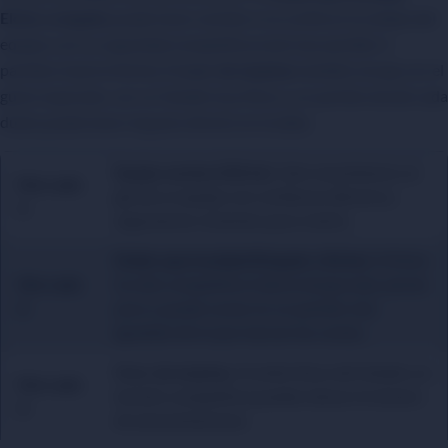
Elche o empate
puede tener sentido si se confía en la solidez del
equipo y en su capacidad competitiva (solo han perdido 3
partidos hasta la fecha). El
over de tarjetas
también encaja con el
guion esperado, con un Getafe muy físico y un partido donde cada
duelo puede tener impacto directo en la tabla.
Equipo anotará (Elche).
Solo necesitamos un
Mercado
gol de un equipo con confianza ofensiva y
1:
argumentos recientes para creerlo.
Doble oportunidad (Empate o Elche).
El Elche
Mercado
ha sido competitivo toda la temporada, pierde
2:
poco y puede sumar en un partido más
igualado de lo que marcan las cuotas.
Over de tarjetas.
El estilo físico del Getafe y la
Mercado
tensión competitiva pueden elevar el número
3:
de amonestaciones.