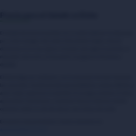
Previa para el Getafe vs Elche
El Getafe afrontará el partido con su estilo habitual. Su idea pasa
por cortar el juego rival, evitar intercambios largos y buscar
decisiones en errores ajenos. Si el plan sale según lo previsto, el
marcador será corto y el encuentro se jugará en fricciones y
detalles.
El Elche llega con confianza y con la sensación de estar haciendo
las cosas bien. Ha demostrado personalidad en campos difíciles y
ante rivales superiores en plantilla. Si consigue sostener el ritmo,
aprovechar transiciones y mantener frescura ofensiva, tendrá
opciones reales no solo de marcar, sino incluso de sumar.
Encuentra más pronósticos y bonos exclusivos en
apuestasdeportivas24
.