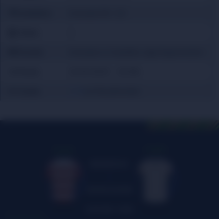
❓
Pronóstico
:
Granada HA -1.0
#️⃣
Stake
:
3
🎟️
Evento
:
Granada vs Castellón, Liga Hypermotion
📅
Fecha
:
25/05/2025 – 18:30h
💶
Cuota
:
1.78
en Marathonbet