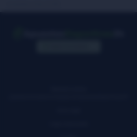
Actualizado en May 23, 2025
Casinos con Licencia
Quienes somos
¿Quiénes formamos el equipo de ApuestasDeportivas24?
Aviso Legal
Juego responsable
Cookies