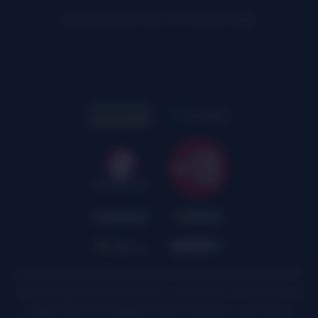
Apuestas deportivas con Mercado Pago
En ApuestasDeportivas24.com sólo encontrarás reseñas de
casas de apuestas autorizadas y con licencia. No obstante, el
juego online no es legal en todos los países y por ello es