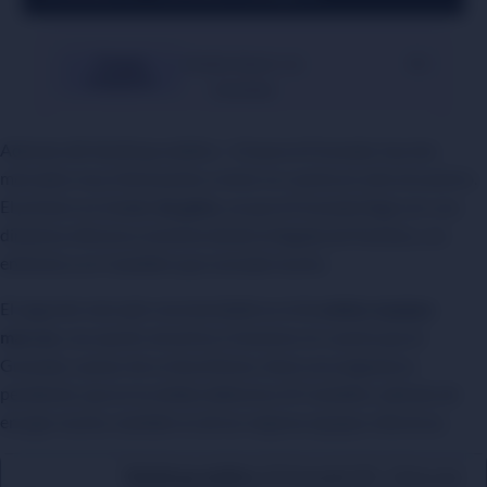
Además del hándicap asiático -1.0 para el Granada, hay dos
mercados muy interesantes a tener en cuenta en este encuentro.
El primero es el
over de goles
, ya que el Granada llega con una
dinámica ofensiva creciente desde la llegada de Pacheta, y se
enfrenta a un Castellón que concede mucho.
El segundo mercado recomendable es el de
ambos equipos
marcan
, una opción atractiva si tenemos en cuenta que el
Granada, a pesar de su favoritismo, tiene una asignatura
pendiente, que es la solidez defensiva. El Castellón, además de
encajar mucho, también es de los mejores equipos ofensivos.
Hándicap asiático.
El Granada HA -1.0 es una