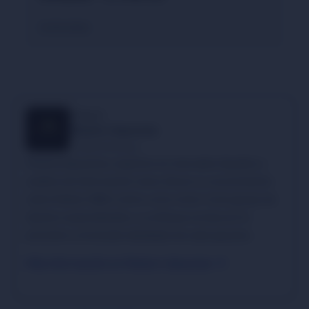
25/05/2026
Autores
Masters Apuestas
1012 Artículos
MastersApuestas, expertos en mercados líquidos y
análisis de información clave, llevan su conocimiento
sobre fútbol, NBA y tenis a otro nivel. Como grupo de
tipsters especializados, su enfoque se basa en la
precisión y el estudio detallado de cada apuesta.
Más información en Masters Apuestas