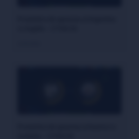
Pronóstico de apuestas al Argentina
vs Argelia – 17/06/26
25/05/2026
Pronóstico de apuestas al Austria vs
Jordania – 17/06/26