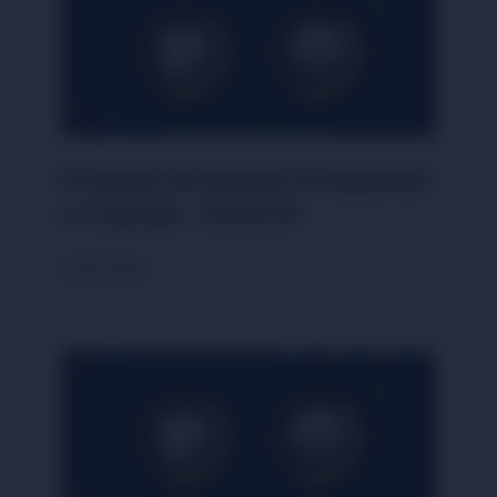
Pronóstico de apuestas al Uzbekistán
vs Colombia – 18/06/26
26/05/2026