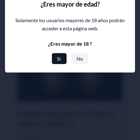
¿Eres mayor de edad?
Pronóstico de apuestas al Inglaterra
vs Croacia – 17/06/26
Solamente los usuarios mayores de 18 años podrán
acceder a esta página web.
26/05/2026
¿Eres mayor de 18 ?
Sí
No
Pronóstico de apuestas al Ghana vs
Panamá – 18/06/26
26/05/2026