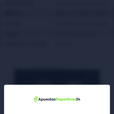
🏆
Competición
:
Liga Hypermotion, jornada 41
🏟️
Estadio
:
Nuevo Los Cármenes, Granada
📅
Fecha
:
Domingo 25 de mayo de 2025
⏰
Hora
:
18.30 (hora de España)
📺
Dónde ver el partido
:
Movistar +