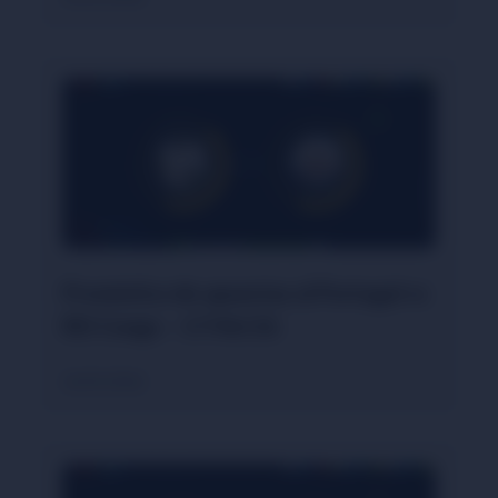
Pronóstico de apuestas al Portugal vs
RD Congo – 17/06/26
26/05/2026