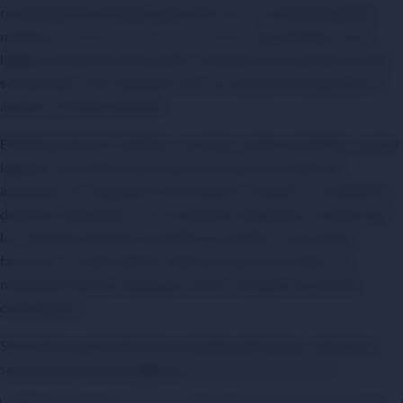
regularidad durante gran parte del curso, y ha desestabilizado
nuestras
apuestas a la Liga Hypermotion
. Sin embargo, con la
llegada de Pacheta al banquillo, el equipo ha recuperado buenas
sensaciones y aún mantiene vivas sus opciones de pelear por el
ascenso a Primera División.
Enfrente estará el Castellón, uno de los recién ascendidos, que ha
logrado una meritoria permanencia con dos jornadas de
antelación. Su campaña ha sido positiva, aunque su rendimiento
defensivo deja dudas. Con la salvación asegurada, se espera que
los visitantes afronten el partido sin presión, lo que podría
favorecer un duelo abierto, ideal para que el Granada, con
necesidad máxima, imponga su ritmo y busque una victoria
contundente.
Si te interesa el mundo de las apuestas deportivas, visita otras
secciones de nuestra página en
ApuestasDeportivas24
.