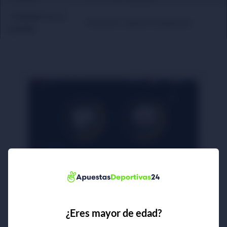
📺
Dónde ver el
Movistar+ Liga de Campeones
partido
:
Pronóstico de apuestas al Inglaterra
vs Croacia – 17/06/26
¿Eres mayor de edad?
26/05/2026