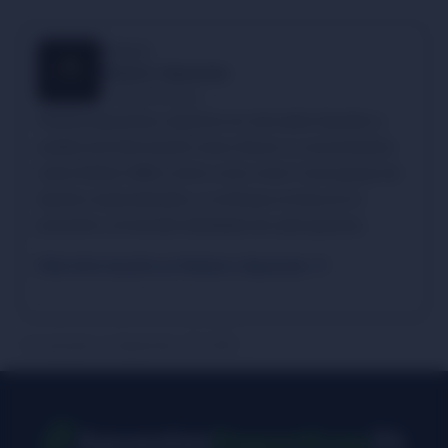
Autores
Masters Apuestas
1012 Artículos
MastersApuestas, expertos en mercados líquidos y
análisis de información clave, llevan su conocimiento
sobre fútbol, NBA y tenis a otro nivel. Como grupo de
tipsters especializados, su enfoque se basa en la
precisión y el estudio detallado de cada apuesta.
Más información en Masters Apuestas
Actualizado en September 28, 2025