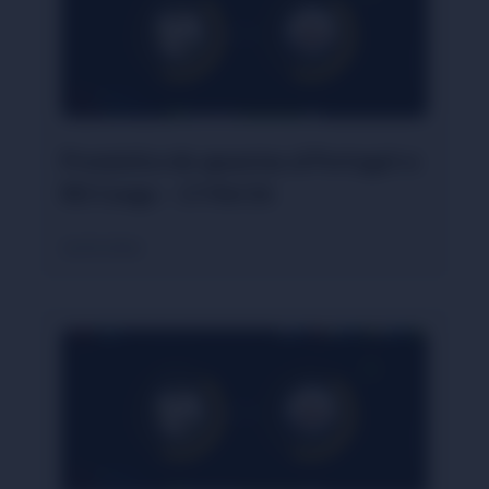
Pronóstico de apuestas al Portugal vs
RD Congo – 17/06/26
26/05/2026