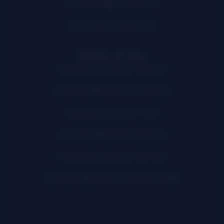
Apuestas Segunda División
Apuestas Vuelta a España
Métodos de Pagos
Casas de apuestas con Naranja X
Apuestas deportivas con Astropay
Casas de apuestas con Yape
Apuestas deportivas con Paypal
Casas de apuestas con Hal Cash
Apuestas deportivas con Mercado Pago