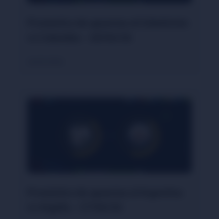
Pronóstico de apuestas al Uzbekistán
vs Colombia – 18/06/26
26/05/2026
Pronóstico de apuestas al Argentina
vs Argelia – 17/06/26