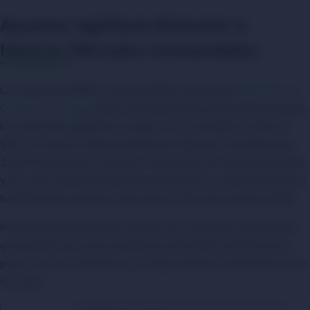
Apuestas Jagiellonia Bialystok vs
Hamrun: Mercados recomendados
Las cuotas de 1XBET en este partidazo clave en las
apuestas a la
Conference League
dejan clara la diferencia entre ambos equipos.
La victoria del Jagiellonia se paga a 1.72, el empate se sitúa en
5.85 y la victoria visitante del Hamrun Spartans asciende hasta
12.50. El mercado es muy claro: los polacos son amplios favoritos
y las cuotas reflejan la distancia competitiva. La apuesta local con
hándicap gana atractivo ante el poco valor de la victoria simple.
Más allá del pick principal, existen otros mercados interesantes
que encajan con lo que se espera en este duelo: dominio local,
pocos recursos visitantes y un choque donde la intensidad puede
ser clave.