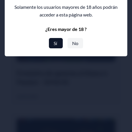
Solamente los usuarios mayores de 18 años podrán
acceder a esta página web.
¿Eres mayor de 18 ?
Sí
No
Pronóstico de apuestas al Ghana vs
Panamá – 18/06/26
26/05/2026