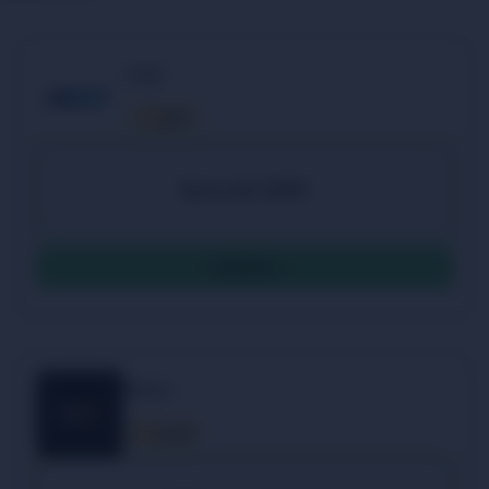
1xBet
5
/5
Bono del 100%
OFERTA
Melbet
4.5
/5