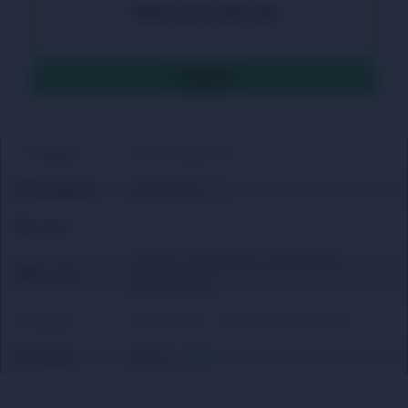
100% hasta USD 100
OFERTA
👨
Tipster
:
MastersApuestas
❓
Pronóstico
:
Jamaica HA -2.5
#️⃣
Stake
:
3
Jamaica vs Bermudas, Clasificación
🎟️
Evento
:
Mundial 2026
📅
Fecha
:
14/10/2025 – 18:00h (hora México)
💶
Cuota
:
1.87 en
1XBET