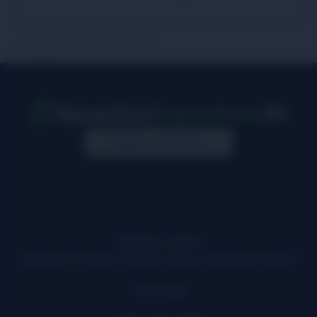
Actualizado en October 11, 2025
Casinos con Licencia
Quienes somos
¿Quiénes formamos el equipo de ApuestasDeportivas24?
Aviso Legal