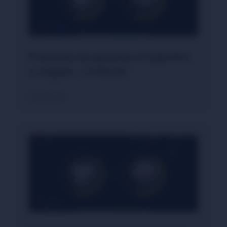
Pronóstico de apuestas al Argentina
vs Argelia – 17/06/26
25/05/2026