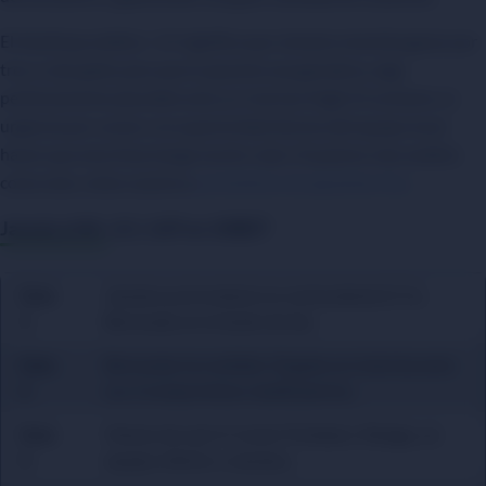
El hándicap asiático -2.5 significa que Jamaica necesita ganar por
tres o más goles para que la apuesta sea ganadora, algo
perfectamente plausible ante un rival tan frágil. El contexto, la
urgencia por sumar y la superioridad técnica del equipo local
hacen que esta línea tenga mucho valor. Si quieres más análisis
como este, visita nuestros
pronósticos de apuestas hoy
.
Jamaica HA -2.5, 1.87 en 1XBET
Dato
Jamaica ya le endosó un contundente 0-4 a
1
:
Bermudas en el duelo de ida.
Dato
Bermudas ha recibido 10 goles en total durante
2
:
sus 3 compromisos clasificatorios.
Dato
Vienen de caer 0-3 ante Trinidad y Tobago, un
3
:
equipo inferior a Jamaica.