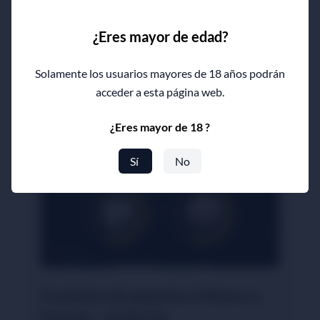
¿Eres mayor de edad?
Pronóstico de apuestas al Inglaterra
vs Croacia – 17/06/26
Solamente los usuarios mayores de 18 años podrán
acceder a esta página web.
26/05/2026
¿Eres mayor de 18 ?
Sí
No
Pronóstico de apuestas al Ghana vs
Panamá – 18/06/26