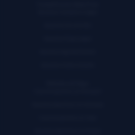
Competiciones deportivas
Apuestas Champions League
Apuestas Giro de Italia
Apuestas Kings League
Apuestas Segunda División
Apuestas Vuelta a España
Métodos de Pagos
Casas de apuestas con Naranja X
Apuestas deportivas con Astropay
Casas de apuestas con Yape
Apuestas deportivas con Paypal