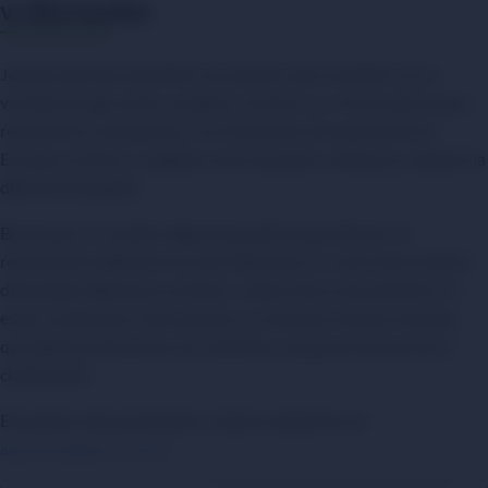
vs
Bermudas
Jamaica afronta el partido con presión, pero también con la
ventaja de jugar ante su público y frente a un rival propicio para
reencontrar sensaciones. Con futbolistas de experiencia en
Europa y la MLS, su objetivo será recuperar confianza y mejorar la
diferencia de goles.
Bermudas, en cambio, llega sin grandes expectativas. Su
rendimiento defensivo ha sido deficiente y su estructura táctica
demasiado débil para contener a selecciones más potentes. En
estas condiciones, todo apunta a un dominio total de Jamaica,
que debería imponerse con claridad y recuperar terreno en la
clasificación.
Encuentra más pronósticos y bonos exclusivos en
apuestasdeportivas24
.