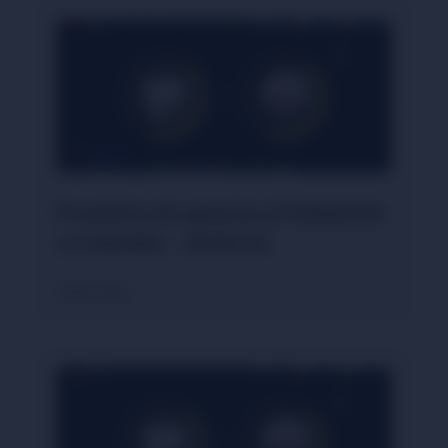
Pronóstico de apuestas al Uzbekistán
vs Colombia – 18/06/26
26/05/2026