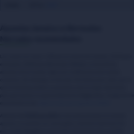
Cuota:
1.87 en
1XBET
Apuestas
Jamaica
vs
Bermudas
:
Mercados recomendados
Las cuotas son claras: 1.08 para la victoria de Jamaica, 10.50 para
el empate y 28.00 para Bermudas. Reflejan un favoritismo
absoluto de los locales, lógico por la diferencia entre ambos
conjuntos. Sin embargo, el mercado 1X2 ofrece poco valor, por lo
que el hándicap asiático se presenta como la mejor alternativa
para aprovechar la superioridad de los Reggae Boyz. Asegúrate de
encontrarlo en las
mejores casas para apostar a fútbol
.
Además del
hándicap asiático
como pick principal, el contexto
apunta a un partido con varios goles y dominio total local. Por
eso, el
over de goles
se ajusta bien al escenario de un posible