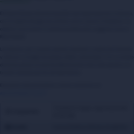
El Kairat Almaty afronta el partido más importante de su historia,
con el orgullo de jugar por primera vez en casa en Champions. Su
objetivo será resistir lo máximo posible ante un gigante como el
Real Madrid.
Los blancos, por su parte, quieren mantener su pleno de victorias
y reforzar su imagen de equipo sólido y dominador. Con su estado
de forma actual y la enorme diferencia de nivel, todo apunta a un
triunfo cómodo para los de Xabi Alonso.
Encuentra más pronósticos y bonos exclusivos en
apuestasdeportivas24
.
Champions League, segunda jornada
🏆
Competición
:
de fase liga
🏟️
Estadio
:
Central Stadium (Almaty, Kazajistán)