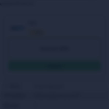
equipos NO marcan
.
1xBet
5
/5
Bono del 100%
OFERTA
👨
Tipster
:
MastersApuestas
❓
Pronóstico
:
Ambos equipos marcan NO
#️⃣
Stake
:
4