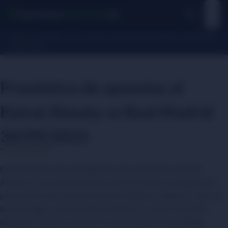
Home
Pronósticos
Pronóstico de apuestas Kairat Almaty vs Real Madrid
– 30/09/2025
Pronóstico de apuestas al
Kairat Almaty vs Real Madrid
30/09/2025
El Real Madrid viaja a Kazajistán para enfrentarse al Kairat
Almaty en un partido histórico para los locales, que disputarán
por primera vez un encuentro de Champions League en casa. Los
blancos llegan como favoritos absolutos y en gran momento
defensivo. Nuestro pronóstico recomendado es que
ambos