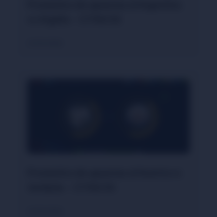
Pronóstico de apuestas al Argentina
vs Argelia – 17/06/26
25/05/2026
Pronóstico de apuestas al Austria vs
Jordania – 17/06/26
25/05/2026