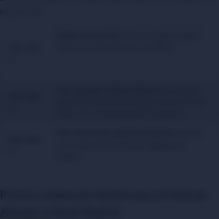
superioridad.
Ambos marcan NO:
Pick principal, con gran
Mercado
valor por la solidez defensiva blanca.
1:
Over de goles del Real Madrid:
Los blancos
Mercado
jugando hasta al 50% deberían marcar varios
2:
tantos, son tremendamente superiores.
Over de córners del Real Madrid:
Se espera
Mercado
un dominio total y muchas llegadas por
3:
bandas.
Previa y datos de interés para el Kairat
Almaty vs Real Madrid