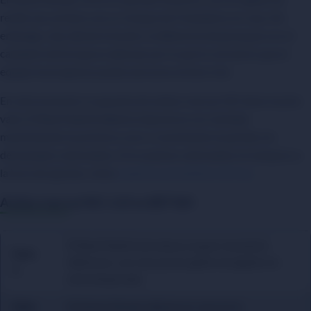
recibir por primera vez un choque de Champions en casa. Sin
embargo, más allá de la ilusión, la diferencia de jerarquía con el
campeón de Europa es abismal, por lo que lo normal es que el
equipo local apenas pueda acercarse al área rival.
En este escenario, la apuesta de ambos marcan NO tiene mucho
valor. El Real Madrid debería imponerse con claridad,
manteniendo la portería a cero y resolviendo el partido sin
demasiados sobresaltos. Si no quieres sobresaltos tú tampoco a
la hora de apostar, visita
nuestros pronósticos de hoy
.
Ambos marcan NO, 1.61 en BET365
El Real Madrid atraviesa un gran momento
Dato
defensivo, con muy pocos goles encajados en
1
:
esta temporada.
Dato
El Kairat Almaty debuta en casa en la