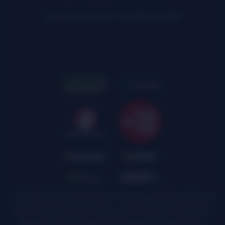
Apuestas deportivas con Mercado Pago
En ApuestasDeportivas24.com sólo encontrarás reseñas de
casas de apuestas autorizadas y con licencia. No obstante, el
juego online no es legal en todos los países y por ello es