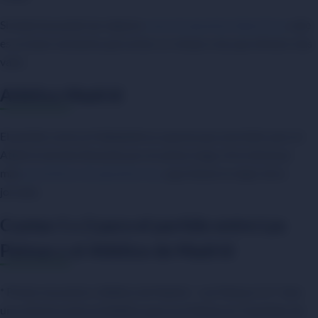
Si estás buscando las mejores
casas de apuestas deportivas
, este
es un buen momento para echar un vistazo a las que ofrecen más
valor.
Atlético Madrid
El partido contra el Valladolid se suponía que sería fácil, pero el
Atleti lo terminó llevando por el camino largo. Si te interesan
más
pronósticos de apuestas hoy
, aquí tienes lo mejor de la
jornada.
Cuotas 1 x 2 para el partido entre Las
Palmas y el Atlético de Madrid
* Primer encuentro: Atlético de Madrid – Las Palmas 2-0 * Solo
una victoria contra el Atlético para Las Palmas en 9 partidos de