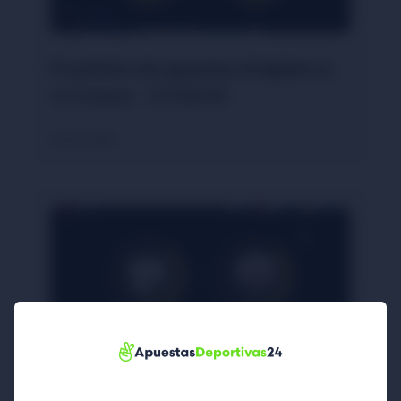
Pronóstico de apuestas al Inglaterra
vs Croacia – 17/06/26
26/05/2026
Pronóstico de apuestas al Ghana vs