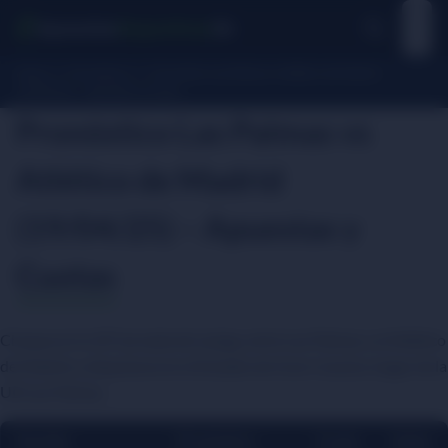
Home
Pronósticos
Pronóstico Las Palmas vs Atlético de Madrid
(19/04/25) – Apuestas y Cuotas
Pronóstico Las Palmas vs
Atlético de Madrid
(19/04/25) – Apuestas y
Cuotas
Choque en la 32º jornada de LaLiga, entre Las Palmas y el Atlético
de Madrid, a disputarse en el Estadio de Gran Canaria, hogar de la
UD Las Palmas.
Partido
Pronóstico
Cuota
Stake