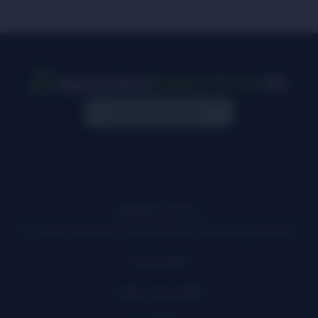
Actualizado en April 17, 2025
Casinos con Licencia
Quienes somos
¿Quiénes formamos el equipo de ApuestasDeportivas24?
Aviso Legal
Juego responsable