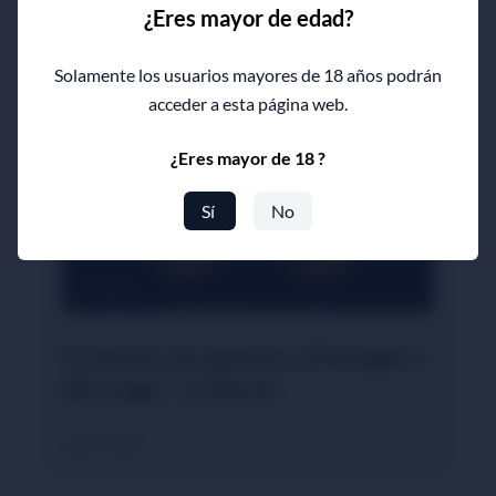
Panamá – 18/06/26
¿Eres mayor de edad?
26/05/2026
Solamente los usuarios mayores de 18 años podrán
acceder a esta página web.
¿Eres mayor de 18 ?
Sí
No
Pronóstico de apuestas al Portugal vs
RD Congo – 17/06/26
26/05/2026