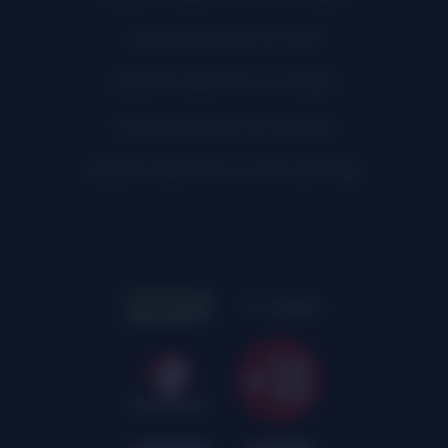
Casas de apuestas con Yape
Apuestas deportivas con Paypal
Casas de apuestas con Hal Cash
Apuestas deportivas con Mercado Pago