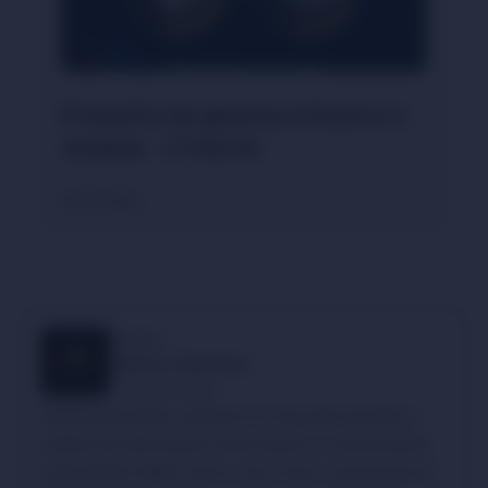
Pronóstico de apuestas al Austria vs
Jordania – 17/06/26
25/05/2026
Autores
Masters Apuestas
1012 Artículos
MastersApuestas, expertos en mercados líquidos y
análisis de información clave, llevan su conocimiento
sobre fútbol, NBA y tenis a otro nivel. Como grupo de