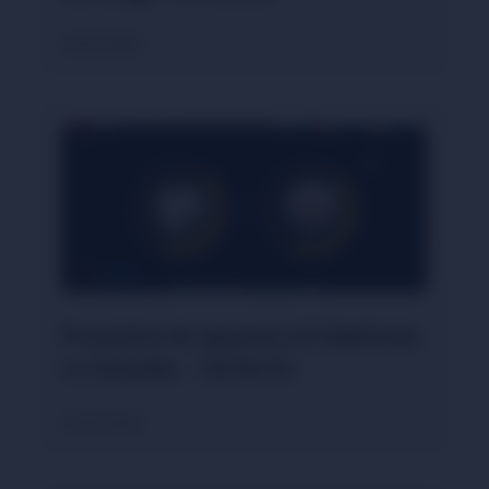
26/05/2026
Pronóstico de apuestas al Uzbekistán
vs Colombia – 18/06/26
26/05/2026