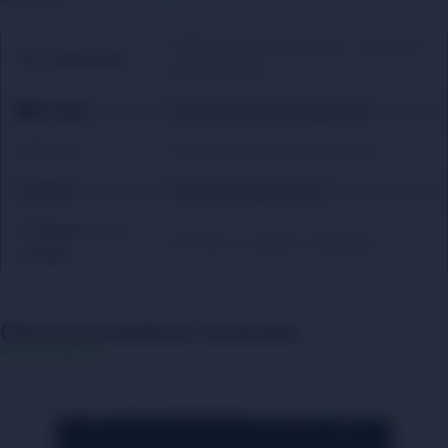
UEFA Champions League – jornada 8
🏆
Competición
:
de Fase de liga
🏟️
Estadio
:
Anfield (Liverpool, Inglaterra)
📅
Fecha
:
Miércoles 28 de enero de 2026
⏰
Hora
:
21.00 (hora de España)
📺
Dónde ver el
Movistar + Liga de Campeones
partido
:
Otros pronósticos recientes