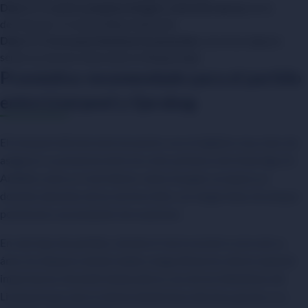
Dato 2
: El
centrocampista húngaro viene de marcar
en la
derrota por 3-2 ante el Bournemouth.
Dato 3
: El
Liverpool dominará la posesión
y los tiros lejanos
serán un recurso clave ante un bloque bajo.
Pronóstico recomendado para el partido
entre Liverpool y Qarabag
El Liverpool afronta este encuentro con el objetivo muy claro de
asegurar su presencia entre los ocho primeros de la fase liga. En
Anfield y ante un rival inferior sobre el papel, se espera un
dominio absoluto de los de Arne Slot, con largas fases de ataque
posicional y acumulación de ocasiones.
En este tipo de partidos, donde el rival se encierra cerca de su
área, los disparos desde media y larga distancia cobran especial
importancia. Dominik Szoboszlai es uno de los futbolistas del
Liverpool que más lo intenta desde fuera del área, gracias a su