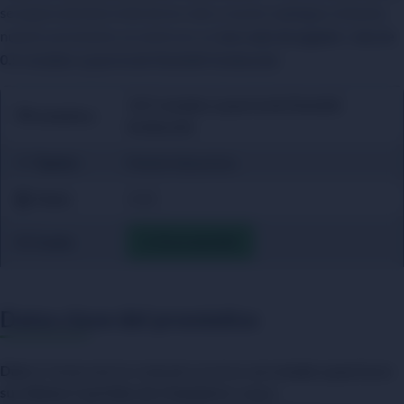
se espera dominio total de los reds y mucho repliegue visitante,
nuestro pronóstico se centra en un
mercado de jugador
:
más de
0.5 remates a puerta de Dominik Szoboszlai
.
+0.5 remates a puerta de Dominik
❓
Pronóstico
:
Szoboszlai
👨
Tipster
:
MastersApuestas
#️⃣
Stake
:
3/10
💶
Cuota
:
1.72 en bet365
Datos clave del pronóstico
Dato 1
: Szoboszlai ha realizado al menos
un remate a puerta en
sus últimos 5 partidos de Champions
League.