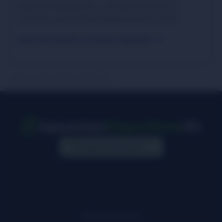
tipsters especializados, su enfoque se basa en la
precisión y el estudio detallado de cada apuesta.
Más información en Masters Apuestas
Actualizado en January 25, 2026
Casinos con Licencia
Quienes somos