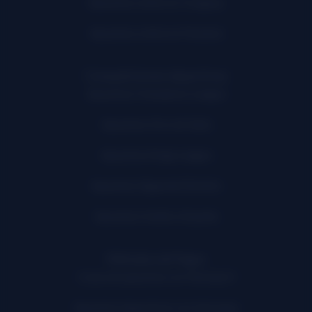
Apuestas online en Uruguay
Apuestas online en Panamá
Competiciones deportivas
Apuestas Champions League
Apuestas Giro de Italia
Apuestas Kings League
Apuestas Segunda División
Apuestas Vuelta a España
Métodos de Pagos
Casas de apuestas con Naranja X
Apuestas deportivas con Astropay