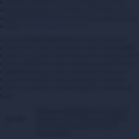
rendimiento reciente dice otra cosa. Si tenemos en cuenta la
diferencia de sensaciones, de resultados y de confianza, el valor
está claramente del lado blanco. También están cargados de valor
nuestros
pronósticos deportivos para hoy
.
Además del
empate o Real Madrid
como pick principal, este
partido invita a pensar en alternativas movidas. El
over de goles
encaja bien en un duelo donde el Liverpool en casa suele estirar el
campo y el Madrid tiene calidad suficiente para castigar. También
el
ambos marcan
es una opción sugerente, porque aunque el
Madrid está más sólido, Anfield suele empujar a los locales a
generar sus ocasiones y no es difícil imaginar un intercambio de
golpes.
Doble oportunidad (X2).
Elección ideal para
Mercado
respaldar el momento blanco y protegernos
1:
ante un posible empate en un escenario
siempre exigente.