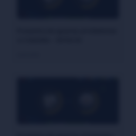
Pronóstico de apuestas al Uzbekistán
vs Colombia – 18/06/26
26/05/2026