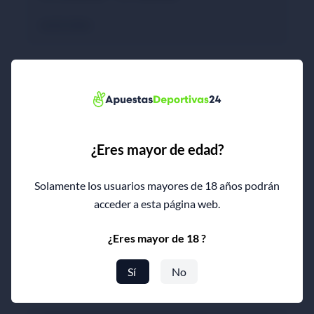
26/05/2026
¿Eres mayor de edad?
Solamente los usuarios mayores de 18 años podrán
acceder a esta página web.
Pronóstico de apuestas al Ghana vs
Panamá – 18/06/26
¿Eres mayor de 18 ?
26/05/2026
Sí
No