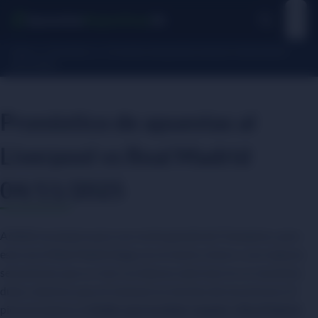
Home
Pronósticos
Pronóstico de apuestas Liverpool vs Real Madrid –
04/11/2025
Pronóstico de apuestas al
Liverpool vs Real Madrid
04/11/2025
Anfield se prepara para una noche grande de Champions, pero
esta vez el Real Madrid llega con el viento a favor y con mejores
sensaciones que su rival. Los blancos aterrizan en un momento
dulce, mientras que el Liverpool no termina de encontrarse. El
pick principal es la
Doble oportunidad:
empate o Real Madrid
.