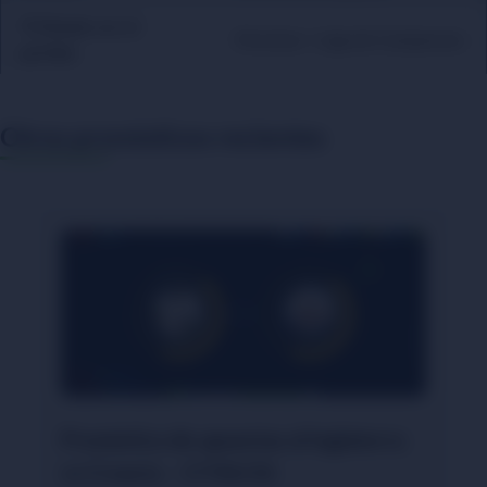
📺
Dónde ver el
Movistar + Liga de Campeones
partido
:
Otros pronósticos recientes
Pronóstico de apuestas al Inglaterra
vs Croacia – 17/06/26