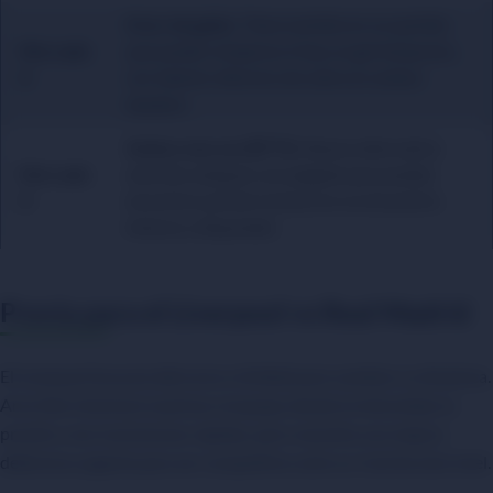
Over de goles.
Tiene sentido en un partido
Mercado
que puede romperse si hay un gol temprano,
2:
con talento ofensivo de sobra en ambos
equipos.
Ambos marcan (BTTS).
Buena alternativa
Mercado
ante dos ataques con pegada que pueden
3:
encontrar premio incluso en un encuentro
intenso y disputado.
Previa para el
Liverpool vs Real Madrid
El Liverpool buscará aferrarse a Anfield para cambiar su dinámica.
Arne Slot intentará reactivar al equipo desde la intensidad, la
presión y las transiciones rápidas, pero necesita una mejora
defensiva urgente para ser competitivo ante un rival de este nivel.