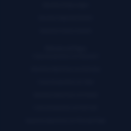
Apuestas Kings League
Apuestas Segunda División
Apuestas Vuelta a España
Métodos de Pagos
Casas de apuestas con Naranja X
Apuestas deportivas con Astropay
Casas de apuestas con Yape
Apuestas deportivas con Paypal
Casas de apuestas con Hal Cash
Apuestas deportivas con Mercado Pago