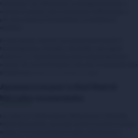
Galatasaray (1-0), reflejo de que no está logrando dominar ni
controlar los partidos como acostumbraba. Anfield empuja, sí,
pero ahora mismo el nivel futbolístico no acompaña a la
atmósfera.
En este contexto, cubrirnos con el empate tiene sentido. El
Madrid llega mejor, más fiable y más estable, y que salga de
Anfield con un resultado positivo parece más probable que lo
contrario. Por eso la doble opción suma valor en el partidazo de la
jornada en las
apuestas a la Champions League
.
Apuestas
Liverpool vs Real Madrid
:
Mercados recomendados
Las cuotas son 2.20 al Liverpool, 3.80 al empate y 3.00 al Real
Madrid. Sinceramente, sorprenden viendo el momento de ambos
equipos. El mercado mantiene el respeto a Anfield, pero el