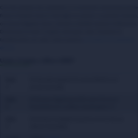
Con dos equipos tan compactos y un escenario neutral que puede
frenar el ímpetu local, lo más lógico es esperar un partido trabado,
con pocas llegadas claras y donde un detalle marque la diferencia.
De ahí que el under 2.5 goles cobre gran valor. Si quieres tú
también picks con valor, visita nuestros
pronósticos de apuestas
de hoy
.
Under 2.5 goles, 1.88 en 1XBET
Dato
El Maccabi empató 0-0 contra PAOK en la
1
:
primera jornada.
Dato
El Dinamo Zagreb permitió solo 0.16 xG al
2
:
Fenerbahce en su debut, donde ganó 3-1.
Dato
El Dinamo ha dejado la puerta a 0 en 6 de sus
3
:
últimos 8 partidos.