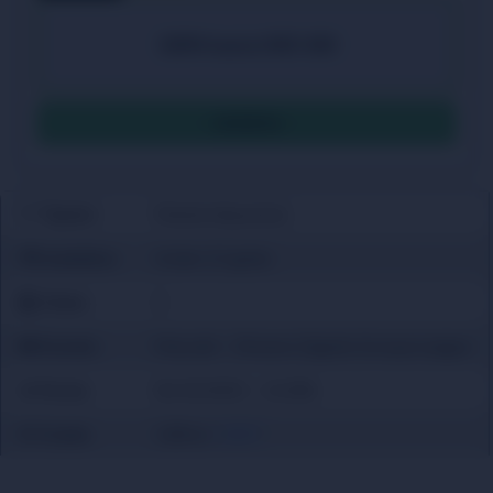
100% hasta USD 100
OFERTA
👨
Tipster
:
MastersApuestas
❓
Pronóstico
:
Under 2.5 goles
#️⃣
Stake
:
3
🎟️
Evento
:
Maccabi – Dinamo Zagreb, Europa League
📅
Fecha
:
02/10/2025 – 21:00h
💶
Cuota
:
1.88 en
1XBET