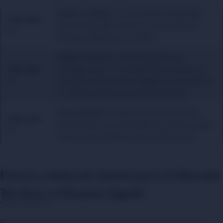
Under 2.5 goles:
Pick principal, respaldado
Mercado
por lo mostrado en la primera jornada y la
1:
fortaleza defensiva de ambos.
Under córners:
Con dos equipos que
Mercado
arriesgan poco y un estadio desconocido, no
2:
se esperan demasiadas llegadas por bandas ni
un volumen alto de saques de esquina.
Over tarjetas:
Partido con mucha tensión,
Mercado
estilos físicos y la necesidad de puntuar puede
3:
traducirse en bastantes amonestaciones
.
Previa y datos de interés para el Maccabi
Tel-Aviv vs Dinamo Zagreb
El Maccabi afronta un partido especial al no poder jugar en su