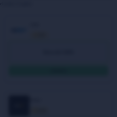
el
under 2.5 goles
.
1xBet
5
/5
Bono del 100%
OFERTA
Melbet
4.5
/5