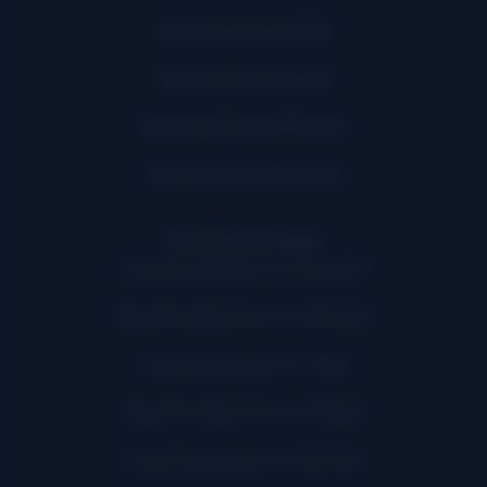
Apuestas Giro de Italia
Apuestas Kings League
Apuestas Segunda División
Apuestas Vuelta a España
Métodos de Pagos
Casas de apuestas con Naranja X
Apuestas deportivas con Astropay
Casas de apuestas con Yape
Apuestas deportivas con Paypal
Casas de apuestas con Hal Cash