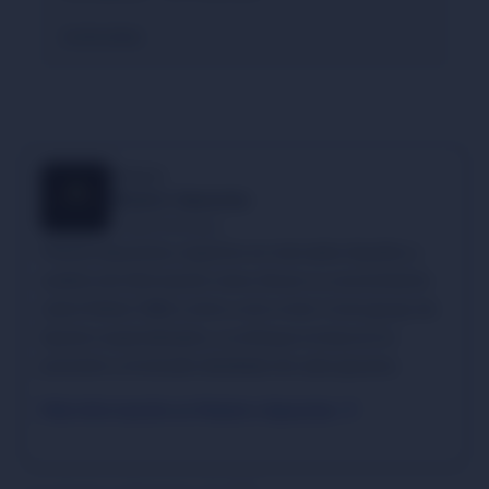
25/05/2026
Autores
Masters Apuestas
1012 Artículos
MastersApuestas, expertos en mercados líquidos y
análisis de información clave, llevan su conocimiento
sobre fútbol, NBA y tenis a otro nivel. Como grupo de
tipsters especializados, su enfoque se basa en la
precisión y el estudio detallado de cada apuesta.
Más información en Masters Apuestas