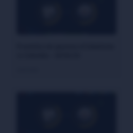
Pronóstico de apuestas al Uzbekistán
vs Colombia – 18/06/26
26/05/2026