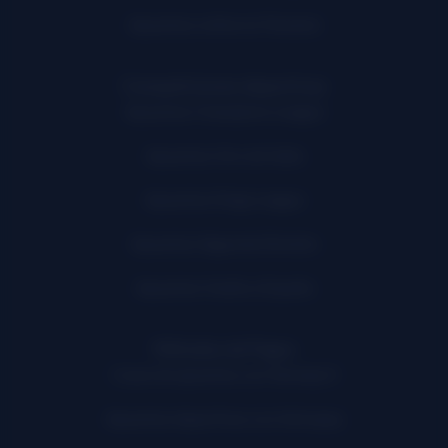
Apuestas online en Panamá
Competiciones deportivas
Apuestas Champions League
Apuestas Giro de Italia
Apuestas Kings League
Apuestas Segunda División
Apuestas Vuelta a España
Métodos de Pagos
Casas de apuestas con Naranja X
Apuestas deportivas con Astropay