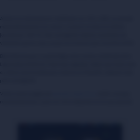
Andorra es decimotercer clasificado con 12V y 20D, ya salvado
matemáticamente tras vencer a Leyma Coruña en la última
jornada por 104-91. Han conseguido mejores resultados de
visitantes que en casa, ya que son el tercer peor local de la ACB.
Baxi Manresa por su parte llega como noveno clasificado de la
Liga Endesa ACB tras 4 derrotas seguidas. Saben que están ante
su última oportunidad para meterse en Playoffs y dejarán todo
para conseguirlo.
Visita nuestra página de
apuestas deportivas
recibir consejos,
recomendaciones o para ver otros deportes en los que apostar.