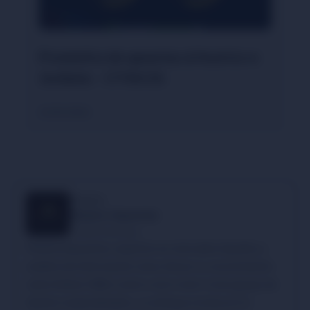
Pronóstico de apuestas al Austria vs
Jordania – 17/06/26
25/05/2026
Autores
Masters Apuestas
1012 Artículos
MastersApuestas, expertos en mercados líquidos y
análisis de información clave, llevan su conocimiento
sobre fútbol, NBA y tenis a otro nivel. Como grupo de
tipsters especializados, su enfoque se basa en la