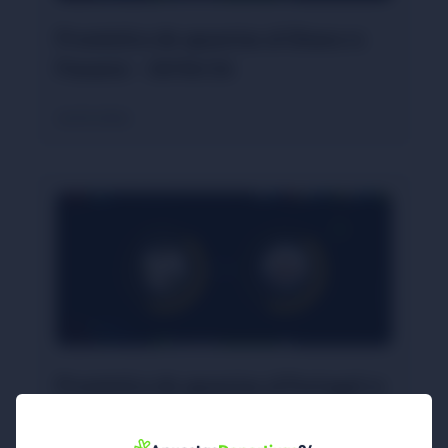
Pronóstico de apuestas al Ghana vs
Panamá – 18/06/26
26/05/2026
Pronóstico de apuestas al Portugal vs
RD Congo – 17/06/26