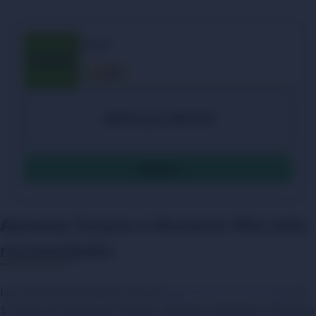
Codere
5
/5
100% hasta 200 EUR
OFERTA
Apuestas Turquía vs Rumanía: Mercados
recomendados
Las cuotas de las mejores casas de
apuestas para el Mundial
son
1.55 para la victoria de Turquía, 4.00 para el empate y 4.65 para