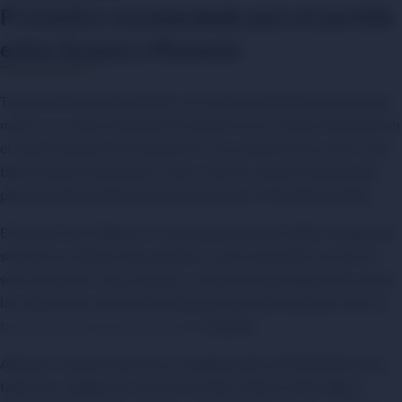
Pronóstico recomendado para el partido
entre Turquía y Rumanía
Turquía afronta este partido con la oportunidad de acercarse de
nuevo a un nuevo Mundial. El conjunto turco recibe a Rumanía en
el Tupras Stadium de Estambul en una semifinal de la ruta C que
tiene carácter de partido a vida o muerte, ya que el equipo que
pierda quedará eliminado de la lucha por el Mundial de 2026.
El equipo turco llega en un momento bastante sólido. Ha ganado
siete de sus últimos diez partidos y solo ha perdido uno de sus
seis encuentros más recientes, una derrota que llegó ante una de
las selecciones más fuertes del panorama internacional como la
favorita a las apuestas al mundial
, España.
Además, Turquía cuenta con una generación de futbolistas muy
talentosa. Jugadores como Arda Güler, Hakan Çalhanoğlu o