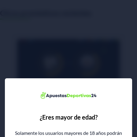
Otros pronósticos recientes
Pronóstico de apuestas al Inglaterra
vs Croacia – 17/06/26
¿Eres mayor de edad?
26/05/2026
Solamente los usuarios mayores de 18 años podrán