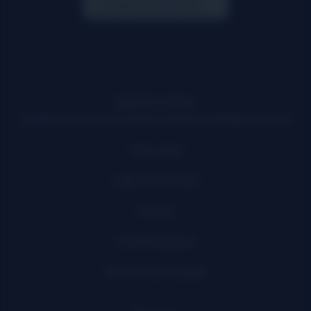
Casinos con Licencia
Quienes somos
¿Quiénes formamos el equipo de ApuestasDeportivas24?
Aviso Legal
Juego responsable
Cookies
Cómo Evaluamos
Política de privacidad