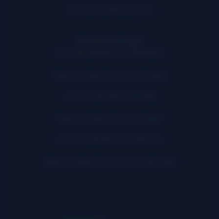
Apuestas Vuelta a España
Métodos de Pagos
Casas de apuestas con Naranja X
Apuestas deportivas con Astropay
Casas de apuestas con Yape
Apuestas deportivas con Paypal
Casas de apuestas con Hal Cash
Apuestas deportivas con Mercado Pago