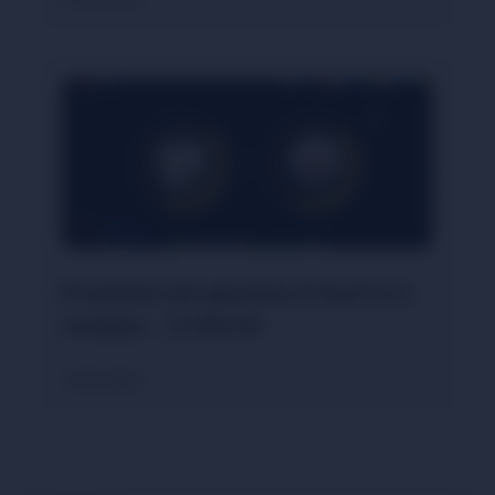
Pronóstico de apuestas al Austria vs
Jordania – 17/06/26
25/05/2026