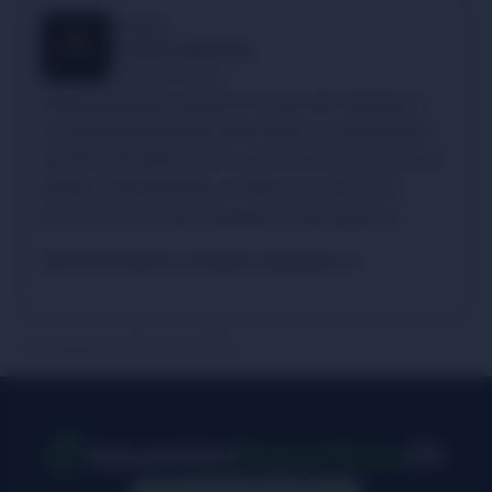
Autores
Masters Apuestas
1012 Artículos
MastersApuestas, expertos en mercados líquidos y
análisis de información clave, llevan su conocimiento
sobre fútbol, NBA y tenis a otro nivel. Como grupo de
tipsters especializados, su enfoque se basa en la
precisión y el estudio detallado de cada apuesta.
Más información en Masters Apuestas
Actualizado en March 10, 2026