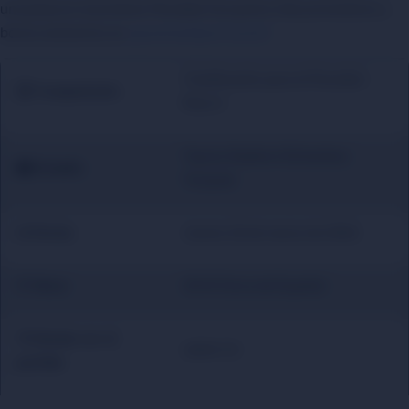
una plaza en el próximo Mundial. Encuentra más pronósticos y
bonos exclusivos en
apuestasdeportivas24
.
Clasificación para el Mundial –
🏆
Competición
:
Ruta 3
Tupras Stadium (Estambul,
🏟️
Estadio
:
Turquía)
📅
Fecha
:
Jueves 26 de marzo de 2026
⏰
Hora
:
20.45 (hora de España)
📺
Dónde ver el
UEFA TV
partido
: