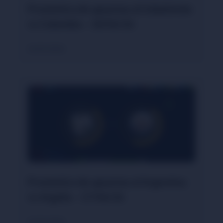
Pronóstico de apuestas al Uzbekistán
vs Colombia – 18/06/26
26/05/2026
Pronóstico de apuestas al Argentina
vs Argelia – 17/06/26
25/05/2026