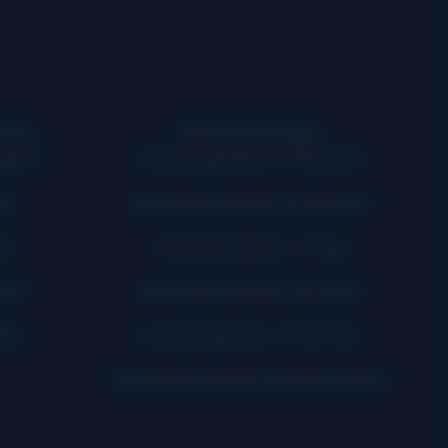
tivas
Métodos de Pagos
eague
Casas de apuestas con Naranja X
ia
Apuestas deportivas con Astropay
ue
Casas de apuestas con Yape
sión
Apuestas deportivas con Paypal
paña
Casas de apuestas con Hal Cash
Apuestas deportivas con Mercado Pago