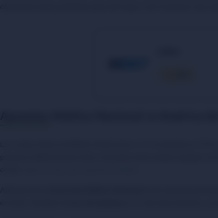
eliminatoria bien perfilada antes del viaje a Cali. Si quieres más a
1xBet
5
/5
Apuestas
Atlético Nacional vs América de
Las cuotas sitúan al Atlético Nacional en 1.77, el empate en 3.70 y 
porque la diferencia de nivel y momento entre ambos equipos se ha
en las
mejores casas para apostar a fútbol
.
Además de la
victoria de Atlético Nacional
como apuesta principa
el orden. También el
over de tarjetas
es un mercado atractivo, ya q