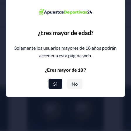
Atanasio Girardot, Medellín
Domingo 2 de noviembre de 2025
18:30 (Hora Colombia)
¿Eres mayor de edad?
Win Sports +
Solamente los usuarios mayores de 18 años podrán
acceder a esta página web.
¿Eres mayor de 18 ?
Sí
No