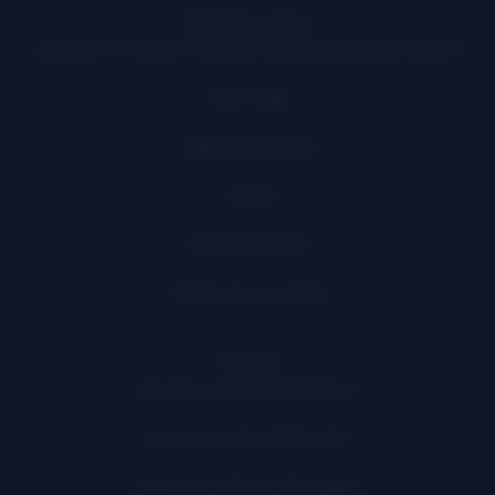
Quienes somos
¿Quiénes formamos el equipo de ApuestasDeportivas24?
Aviso Legal
Juego responsable
Cookies
Cómo Evaluamos
Política de privacidad
Por país
Apuestas online en Honduras
Apuestas online El Salvador
Apuestas online en Nicaragua