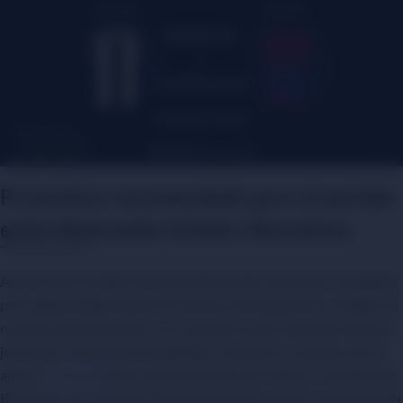
Pronóstico recomendado para el partido
entre Newcastle United y Barcelona
A pesar de la notable mejora de Newcastle, aún están un peldaño
por debajo del Barcelona en términos de experiencia y calidad. Su
reciente enfrentamiento con Liverpool mostró destellos de buen
juego pero insuficiente estabilidad, revelando un equipo aún en
ajuste.
Kirolbet
ofrece una cuota de lujo de 2.20 por la victoria de
Barcelona, una oportunidad que dudo que veamos con frecuencia