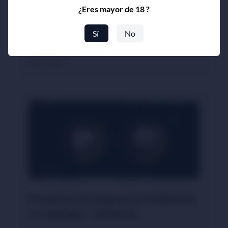
¿Eres mayor de 18 ?
Pronóstico de apuestas al Portugal vs
Sí
No
RD Congo – 17/06/26
26/05/2026
Pronóstico de apuestas al Uzbekistán
vs Colombia – 18/06/26