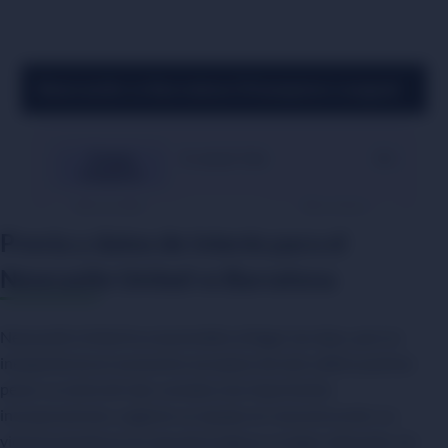
Previa y datos de interés para el
Newcastle United vs Barcelona
Newcastle United ha sorprendido al llegar tan lejos, pero la
inexperiencia en escenarios europeos de este calibre podrían
pesar. La venta de Isak, sumada a las importantes
incorporaciones, sugieren un equipo en reconstrucción. La
victoria pasada en la Copa de la Liga es un logro relevante, sin