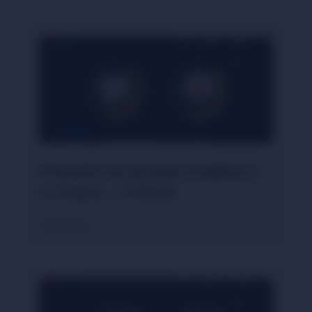
Pronóstico de apuestas al Inglaterra
vs Croacia – 17/06/26
26/05/2026