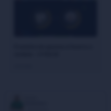
Pronóstico de apuestas al Austria vs
Jordania – 17/06/26
25/05/2026
Autores
PickHunters
540 Artículos