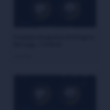
Pronóstico de apuestas al Portugal vs
RD Congo – 17/06/26
26/05/2026