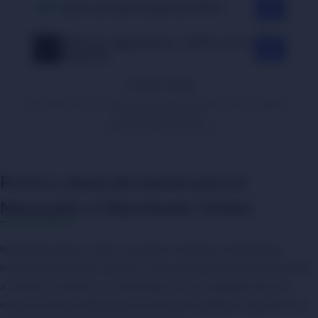
Previa y datos de interés para el
Newcastle vs Manchester United
Newcastle está en racha. Acumula 4 victorias consecutivas,
incluida la final de la Carabao Cup ante el Liverpool, que puso fin
a 70 años sin títulos. La victoria por 0-3 en Leicester fue otra
muestra de autoridad: goles de Murphy (doblete) y Barnes en la