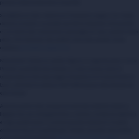
primera mitad sentenciaron el partido.
Su objetivo es claro: meterse en Champions League. Con rivales
directos al acecho, no pueden permitirse despistes. Este partido
es uno de los dos consecutivos que juegan en casa y quieren hacer
pleno. Si te interesan más análisis como este, puedes revisar
nuestros
pronósticos deportivos
.
Manchester United, en cambio, llega en un segundo plano. Con la
Premier ya perdida hace tiempo, su única vía para salvar la
temporada es la Europa League. Empataron en Francia frente al
Lyon y afrontan la vuelta en Old Trafford pocos días después de
este choque.
Amorim podría rotar, aunque ha mostrado ambición desde su
llegada. Aun así, el desgaste físico y mental, y la falta de objetivos
en liga, pueden pesar. La semana pasada empataron sin goles
contra el City, en un partido gris. Puedes consultar más análisis
como este en la sección de
apuestas a la Premier League
.