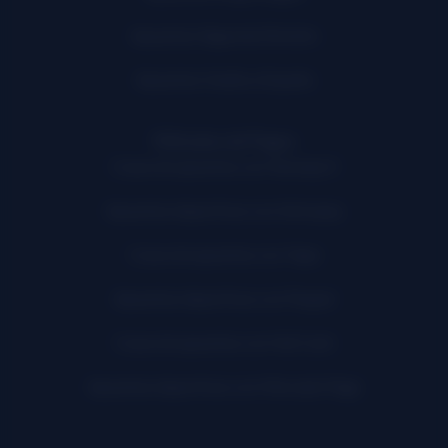
Apuestas Segunda División
Apuestas Vuelta a España
Métodos de Pagos
Casas de apuestas con Naranja X
Apuestas deportivas con Astropay
Casas de apuestas con Yape
Apuestas deportivas con Paypal
Casas de apuestas con Hal Cash
Apuestas deportivas con Mercado Pago