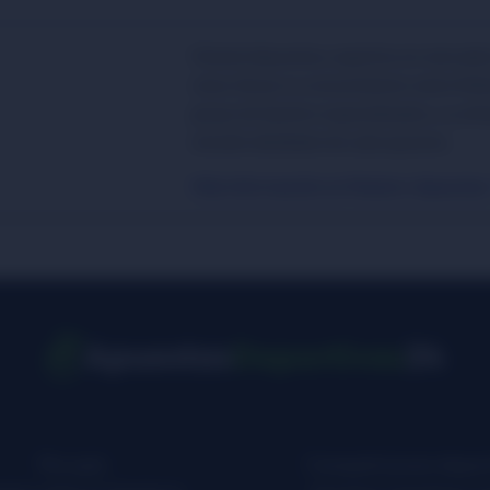
MastersApuestas, expertos en mercados 
clave, llevan su conocimiento sobre fútb
grupo de tipsters especializados, su enfo
estudio detallado de cada apuesta.
Más información en Masters Apuestas
Por país
Competiciones depor