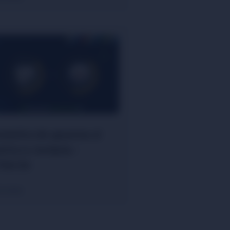
nóstico de apuestas al
tria vs Jordania –
/06/26
05/2026