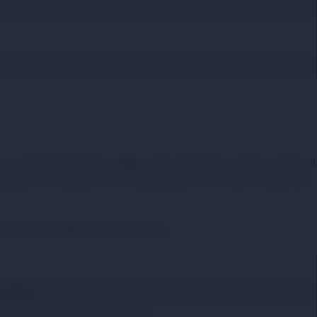
 La victoria del Noah se paga a 2.22, el empate se sitúa en 3.52 y el
 balanza. La cuota por encima del par para los armenios añade aún
local y las dificultades visitantes.
 rival.