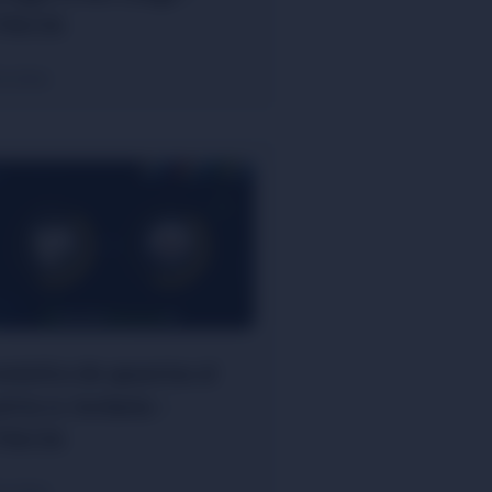
/06/26
05/2026
nóstico de apuestas al
tria vs Jordania –
/06/26