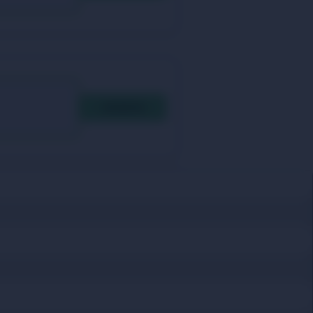
OFERTA