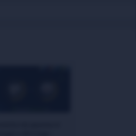
nóstico de apuestas al
tugal vs RD Congo –