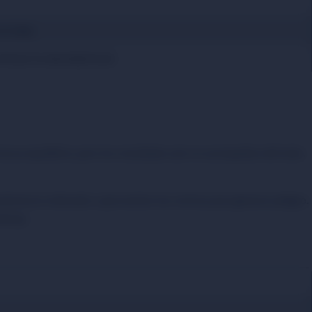
es bajo.
frenar la velocidad local.
 busca equilibrio, pero los resultados aún no acompañan del todo.
mantenerse ordenado y aprovechar las contras para generar peligro.
dicap.