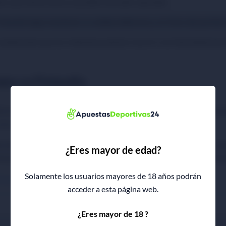
alor que ofrece ante un posible marcador ajustado.
nlandia logra mantener su solidez defensiva y el ritmo del partido 
nsiderando que los visitantes podrían recurrir a la intensidad para 
ajos
vs
Finlandia
 en ataque, le falta cohesión y precisión en el área rival. Koeman
con autoridad.
ó eficacia en la ida. Su objetivo será repetir ese planteamiento, 
¿Eres mayor de edad?
nutos, el contexto favorecerá aún más nuestra apuesta por el hán
Solamente los usuarios mayores de 18 años podrán
tivas24
.
acceder a esta página web.
Clasificación para el Mundial 2026
¿Eres mayor de 18 ?
Johan Cruyff, Ámsterdam (Países Bajos)