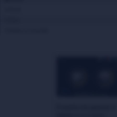
📅
Fecha
:
⏰
Hora
:
📺
Dónde ver el partido
:
Pronóstico de apuestas al
Inglaterra vs Croacia –