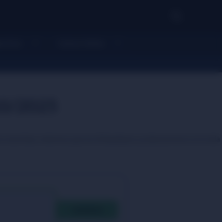
ortivas
Casinos Online
0/2025
n esta fase, mientras que los finlandeses ya demostraron en la ida
OFERTA