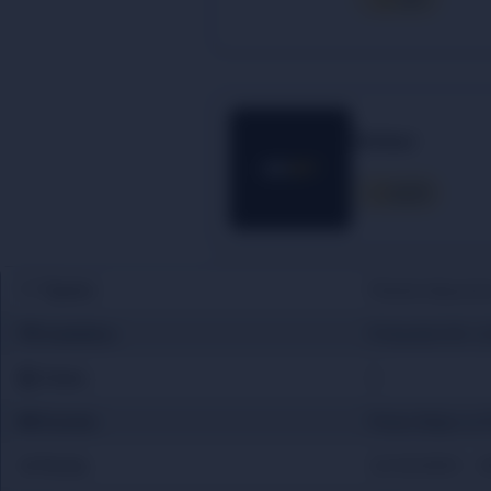
Melbet
4.5
/5
👨
Tipster
:
MastersApuest
❓
Pronóstico
:
Finlandia HA +2.
#️⃣
Stake
:
3
🎟️
Evento
:
Países Bajos vs 
📅
Fecha
:
12/10/2025 – 18