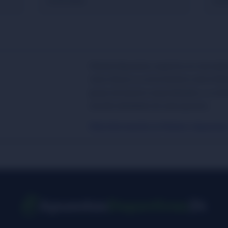
25/05/2026
25/
MastersApuestas, expertos en mercados 
clave, llevan su conocimiento sobre fútb
grupo de tipsters especializados, su enfo
estudio detallado de cada apuesta.
Más información en Masters Apuestas