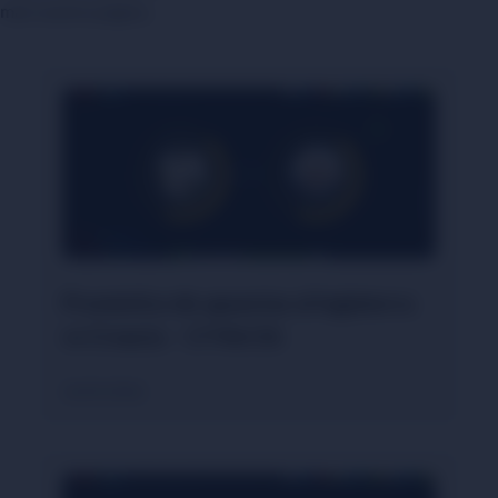
más nuestra página.
Pronóstico de apuestas al Inglaterra
vs Croacia – 17/06/26
26/05/2026