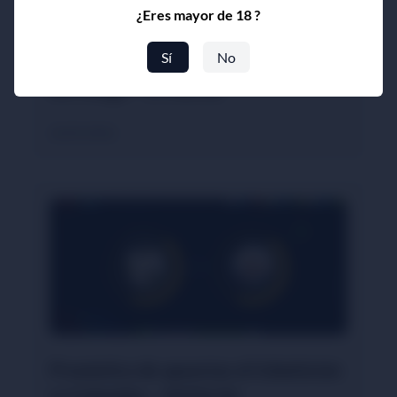
¿Eres mayor de 18 ?
Sí
No
Pronóstico de apuestas al Portugal vs
RD Congo – 17/06/26
26/05/2026
Pronóstico de apuestas al Uzbekistán
vs Colombia – 18/06/26