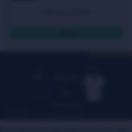
100% hasta USD 100
OFERTA
Pronóstico recomendado para el partido