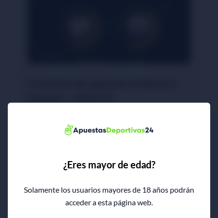
Pronóstico de apuestas al Ghana vs
Panamá – 18/06/26
26/05/2026
¿Eres mayor de edad?
Solamente los usuarios mayores de 18 años podrán
acceder a esta página web.