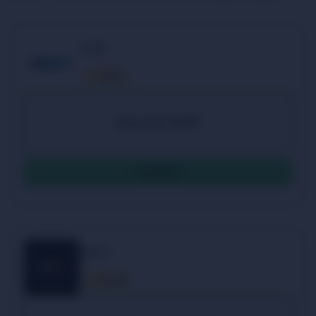
1xBet
5
/5
Bono del 100%
OFERTA
Melbet
4.5
/5