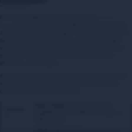
Las cuotas de 1XBET en este partido clave en las
apuestas de
fútbol
la victoria del Querétaro se paga a 2.50, el empate está en
3.28 y el triunfo del Puebla se paga a 2.78. El mercado refleja una
igualdad absoluta entre dos equipos en horas bajas. La ligera
ventaja para Querétaro se debe a su condición de local, pero lo
más llamativo es la expectativa de un partido sin grandes
diferencias y con pocos goles.
Además del pick principal, hay otros mercados interesantes que
se ajustan al perfil de este encuentro tan cerrado y con poca
capacidad ofensiva de ambos conjuntos.
Under 2.5 goles:
Pick principal y el más
Mercado
respaldado por las estadísticas de ataque de
1:
ambos equipos.
Empate al descanso:
Se espera un arranque