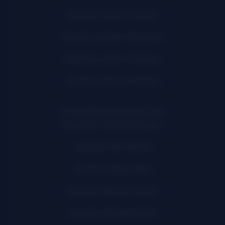
Apuestas online El Salvador
Apuestas online en Nicaragua
Apuestas online en Uruguay
Apuestas online en Panamá
Competiciones deportivas
Apuestas Champions League
Apuestas Giro de Italia
Apuestas Kings League
Apuestas Segunda División
Apuestas Vuelta a España