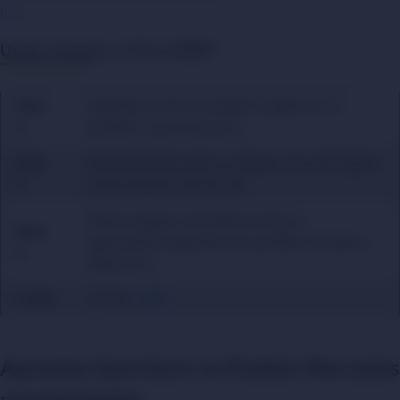
hoy
.
Under 2.5 goles, 1.79 en 1XBET
Dato
Querétaro solo ha anotado 11 goles en 11
1
:
partidos, 1 por encuentro.
Dato
Puebla está aún peor en ataque, con solo 9 goles
2
:
en los mismos 11 partidos.
Ambos equipos necesitan puntuar y
Dato
seguramente apuesten por partidos cerrados y
3
:
defensivos.
Cuota:
1.79 en
1XBET
Apuestas Querétaro vs Puebla: Mercados
recomendados