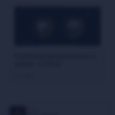
Pronóstico de apuestas al Austria vs
Jordania – 17/06/26
25/05/2026
Autores
Masters Apuestas