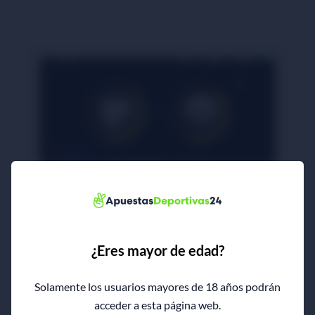
Pronóstico de apuestas al Inglaterra
vs Croacia – 17/06/26
¿Eres mayor de edad?
26/05/2026
Solamente los usuarios mayores de 18 años podrán
acceder a esta página web.