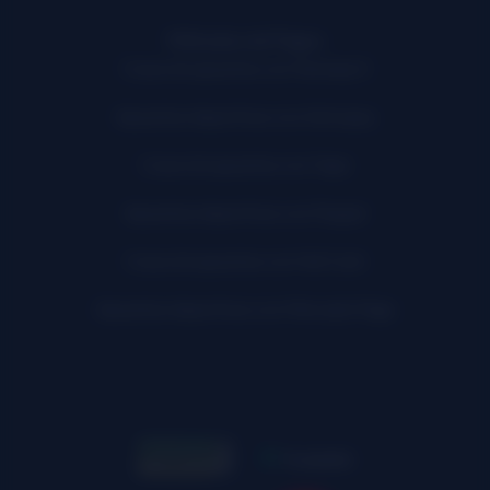
Métodos de Pagos
Casas de apuestas con Naranja X
Apuestas deportivas con Astropay
Casas de apuestas con Yape
Apuestas deportivas con Paypal
Casas de apuestas con Hal Cash
Apuestas deportivas con Mercado Pago