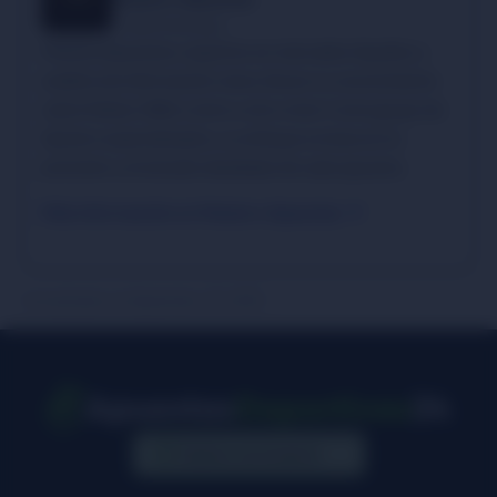
1012 Artículos
MastersApuestas, expertos en mercados líquidos y
análisis de información clave, llevan su conocimiento
sobre fútbol, NBA y tenis a otro nivel. Como grupo de
tipsters especializados, su enfoque se basa en la
precisión y el estudio detallado de cada apuesta.
Más información en Masters Apuestas
Actualizado en September 29, 2025
Casinos con Licencia