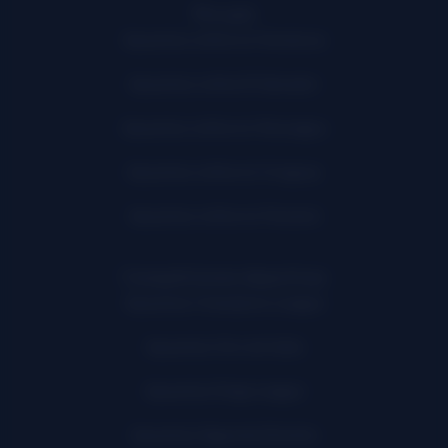
Por país
Apuestas online en Honduras
Apuestas online El Salvador
Apuestas online en Nicaragua
Apuestas online en Uruguay
Apuestas online en Panamá
Competiciones deportivas
Apuestas Champions League
Apuestas Giro de Italia
Apuestas Kings League
Apuestas Segunda División