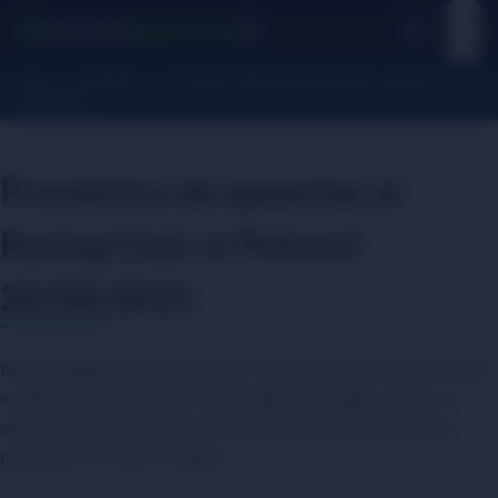
Home
Pronósticos
Pronóstico de apuestas Racing Club vs Peñarol –
20/08/2025
Pronóstico de apuestas al
Racing Club vs Peñarol
20/08/2025
Peñarol llega con ventaja tras el 1-0 en Montevideo, pero la serie
se definirá en Avellaneda. Racing deberá arriesgar, aunque se
espera un partido cerrado y de máxima tensión, por lo que el
pronóstico es Under 2.5 goles.