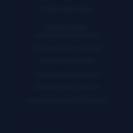
Apuestas Vuelta a España
Métodos de Pagos
Casas de apuestas con Naranja X
Apuestas deportivas con Astropay
Casas de apuestas con Yape
Apuestas deportivas con Paypal
Casas de apuestas con Hal Cash
Apuestas deportivas con Mercado Pago