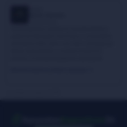
Autores
Masters Apuestas
1012 Artículos
MastersApuestas, expertos en mercados líquidos y
análisis de información clave, llevan su conocimiento
sobre fútbol, NBA y tenis a otro nivel. Como grupo de
tipsters especializados, su enfoque se basa en la
precisión y el estudio detallado de cada apuesta.
Más información en Masters Apuestas
Actualizado en August 19, 2025