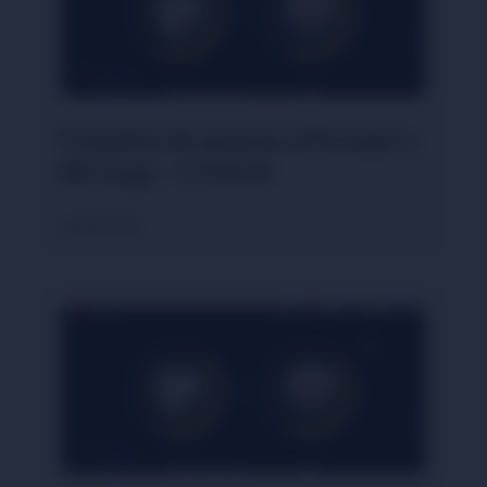
Pronóstico de apuestas al Portugal vs
RD Congo – 17/06/26
26/05/2026