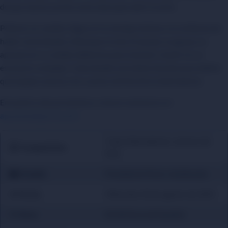
de que marcar pronto sería clave para abrir la serie.
Peñarol, en cambio, llega con la ventaja mínima y la confianza de
haber neutralizado a Racing en la ida. El equipo uruguayo se
apoyará en su solidez defensiva para intentar resistir en un
escenario complejo. Cada detalle será determinante para definir
qué equipo avanza a los cuartos de final de la Libertadores.
Encuentra más pronósticos y bonos exclusivos en
apuestasdeportivas24
.
Copa Libertadores, octavos de
🏆
Competición
:
final
🏟️
Estadio
:
Presidente Perón, Avellaneda
📅
Fecha
:
Miércoles 20 de agosto de 2025
⏰
Hora
:
02.30 (hora de España)