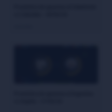
Pronóstico de apuestas al Uzbekistán
vs Colombia – 18/06/26
26/05/2026
Pronóstico de apuestas al Argentina
vs Argelia – 17/06/26