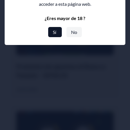
acceder a esta página web.
¿Eres mayor de 18 ?
Sí
No
Pronóstico de apuestas al Ghana vs
Panamá – 18/06/26
26/05/2026