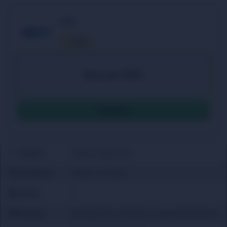
1xBet
5
/5
Bono del 100%
OFERTA
👨
Tipster
:
MastersApuestas
❓
Pronóstico
:
Under 2.5 Goles
#️⃣
Stake
:
3
🎟️
Evento
:
Racing Club vs Peñarol, Copa Libertadores