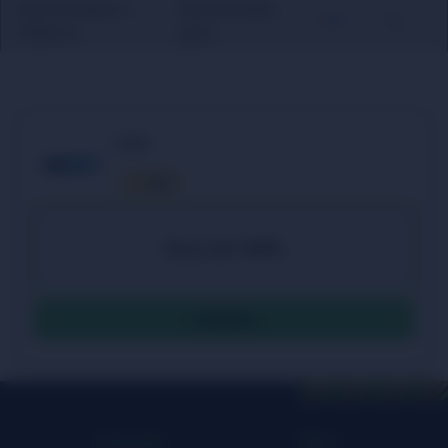
Real Sociedad vs
Real Sociedad
1.80
6
Mallorca
gana
1xBet
5
/5
Bono del 100%
OFERTA