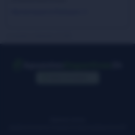
Más información en PickHunters
Actualizado en September 23, 2025
Casinos con Licencia
Quienes somos
¿Quiénes formamos el equipo de ApuestasDeportivas24?