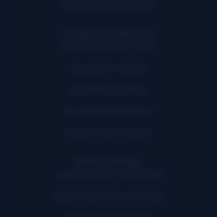
Apuestas online en Panamá
Competiciones deportivas
Apuestas Champions League
Apuestas Giro de Italia
Apuestas Kings League
Apuestas Segunda División
Apuestas Vuelta a España
Métodos de Pagos
Casas de apuestas con Naranja X
Apuestas deportivas con Astropay
Casas de apuestas con Yape