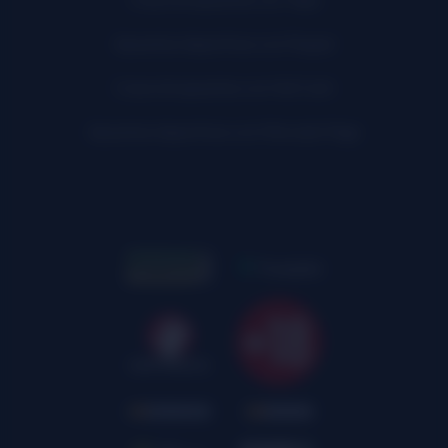
Apuestas deportivas con Paypal
Casas de apuestas con Hal Cash
Apuestas deportivas con Mercado Pago