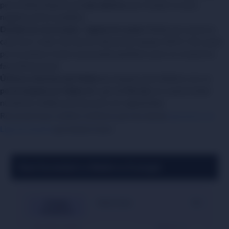
pero la Real dispone de
más talento
para romper la racha
negativa ante su público.
Detalle de entrenador
:
Jagoba Arrasate
(Mallorca) conoce la
casa txuri-urdin: fue técnico del primer equipo (2013-14) y pasó
por la cantera. Factor que puede equilibrar, pero no revierte el
favoritismo local.
Últimos síntomas del Mallorca
: empató ante Atlético con un
penal atajado por Rajković
y gol de
Muriqi
con superioridad
numérica; solidez puntual, pero sin regularidad.
Recuerda hacer análisis similares para las demás
apuestas a la
Liga de España
que desees hacer.