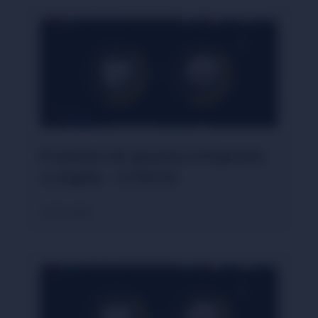
Pronóstico de apuestas al Argentina
vs Argelia – 17/06/26
25/05/2026