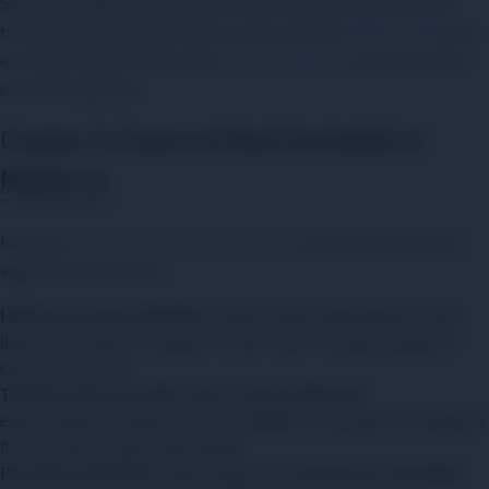
Sevilla ante Betis y este escenario es el propicio para estrenar
triunfo liguero. Este mercado se paga a 1.80 en
William Hill
, pero
es recomendable visitar otras
casas de apuestas
para comparar
con otras opciones.
Cuotas 1×2 para el Real Sociedad vs
Mallorca
Nuestro
pronóstico de apuestas de hoy
, se justifica gracias a la
siguiente información:
Histórico en San Sebastián
: Mallorca ganó
solo 5 de 27
visitas
ligueras a la Real (2 empates, 20 derrotas). Ventaja estadística
clara para el local.
Tendencia de marcador corto
:
7 de los últimos 8
enfrentamientos ligueros fueron
Under 2.5
; partido de márgenes
finos, donde un gol puede decidir.
Presente inmediato
: ambos llegan con
2 puntos en 5 partidos
,