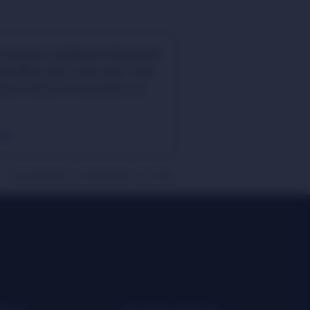
líquidos y análisis de información
ol, NBA y tenis a otro nivel. Como
que se basa en la precisión y el
Actualizado en September 30, 2025