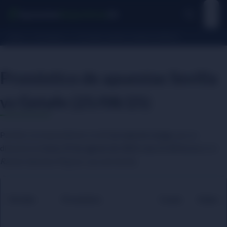
Home
Pronósticos
Pronóstico Sevilla vs Getafe (25/08/25)
Pronóstico de apuestas Sevilla
vs Getafe (25/08/25)
Partido correspondiente a la
2.ª jornada de LaLiga
, que se
disputará el
lunes 25 de agosto de 2025 a las 21:30 horas
en el
Ramón Sánchez Pizjuán
, casa del Sevilla.
Partido
Pronóstico
Cuota
Stake