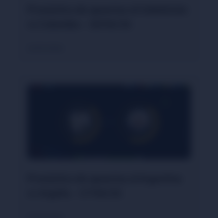
Pronóstico de apuestas al Uzbekistán
vs Colombia – 18/06/26
26/05/2026
Pronóstico de apuestas al Argentina
vs Argelia – 17/06/26
25/05/2026