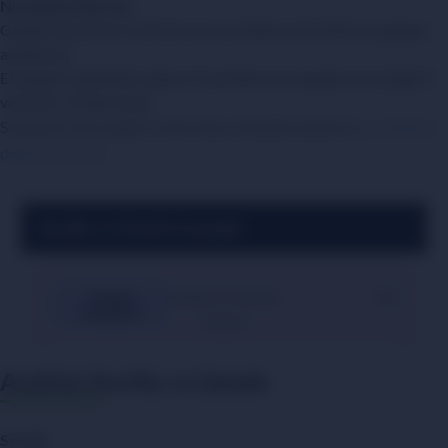
No Ambos Marcan
.
Getafe solo tiene 4 victorias en sus últimas 22 visitas a equipos
andaluces.
El equipo madrileño enlaza 17 partidos sin empatar en LaLiga (7
victorias, 10 derrotas).
Si quieres más análisis como este, consulta nuestros
pronósticos
deportivos hoy
.
Análisis Sevilla vs Getafe
Sevilla