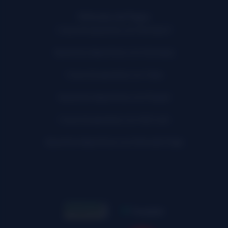
Métodos de Pagos
Casas de apuestas con Naranja X
Apuestas deportivas con Astropay
Casas de apuestas con Yape
Apuestas deportivas con Paypal
Casas de apuestas con Hal Cash
Apuestas deportivas con Mercado Pago