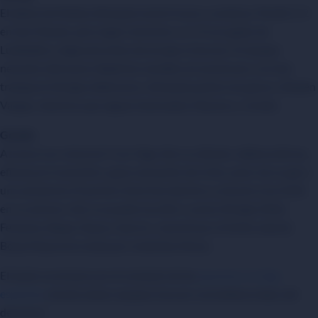
El debut de Matías Almeyda mostró luces y sombras. Perdió 3-2
en San Mamés, pero logró remontar un 2-0 con goles de
Lukebakio y Agoumé antes de encajar el tercero. El equipo
necesita reforzarse: Badé fue vendido al Leverkusen y el club
trabaja en fichajes defensivos. Almeyda podría recuperar a Rubén
Vargas, mientras que siguen lesionados Nianzou y Jordán.
Getafe
Arrancó con victoria 0-2 en Vigo, fiel a su libreto: defensa férrea,
eficacia en transición y gran actuación de Uche, autor de un gol y
una asistencia. El portero Soria fue decisivo y el joven Liso brilló
en su estreno. Aún no puede inscribir a varios fichajes (Kiko
Femenía, Abqar, Neyou, Sancris, Juanmi) por el límite salarial.
Borja Mayoral es duda por molestias físicas.
El duelo se enmarca en el contexto de las
apuestas a la liga
española
, donde ambos equipos buscan consolidarse lejos del
descenso.