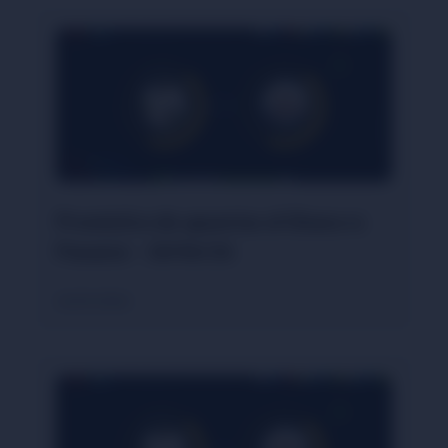
Pronóstico de apuestas al Ghana vs
Panamá – 18/06/26
26/05/2026