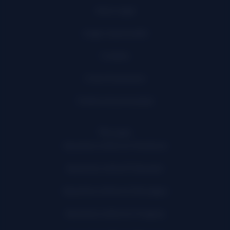
Aviso Legal
Juego responsable
Cookies
Cómo Evaluamos
Política de privacidad
Por país
Apuestas online en Honduras
Apuestas online El Salvador
Apuestas online en Nicaragua
Apuestas online en Uruguay