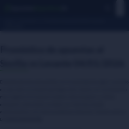
Home
Pronósticos
Pronóstico de apuestas Sevilla vs Levante –
04/01/2026
Pronóstico de apuestas al
Sevilla vs Levante 04/01/2026
El Sevilla afronta este partido con la necesidad de seguir sumando
en casa ante un Levante que llega como colista y en una dinámica
muy negativa. El conjunto andaluz viene de ganar su último
encuentro como local y se mide a un rival muy tocado
anímicamente y con serios problemas ofensivos. Nuestro pick es
la
victoria del Sevilla
.