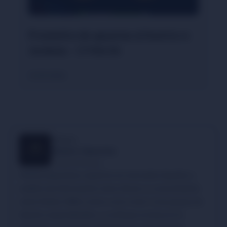
Pronóstico de apuestas al Austria vs
Jordania – 17/06/26
25/05/2026
Autores
Masters Apuestas
1012 Artículos
MastersApuestas, expertos en mercados líquidos y
análisis de información clave, llevan su conocimiento
sobre fútbol, NBA y tenis a otro nivel. Como grupo de
tipsters especializados, su enfoque se basa en la