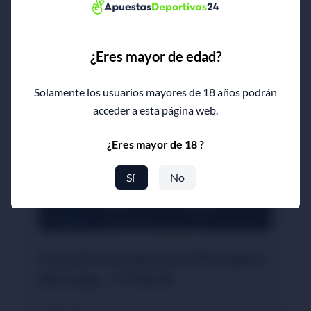
Pronóstico de apuestas al Ghana vs
Panamá – 18/06/26
¿Eres mayor de edad?
26/05/2026
Solamente los usuarios mayores de 18 años podrán
acceder a esta página web.
¿Eres mayor de 18 ?
Sí
No
Pronóstico de apuestas al Portugal vs
RD Congo – 17/06/26