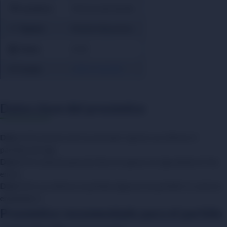
❓
Pronóstico
:
Victoria del Sevilla
👨
Tipster
:
MastersApuestas
#️⃣
Stake
:
3/10
💶
Cuota
:
1.80 en bet365
Datos clave del pronóstico
Dato 1
: El Levante solo ha marcado 1 gol en sus últimos 4
partidos de Liga.
Dato 2
: El conjunto granota lleva sin ganar en Liga desde el 4 de
enero.
Dato 3
: En sus últimos 6 partidos ligueros ha perdido 5 y solo ha
empatado 1.
Pronóstico recomendado para el partido