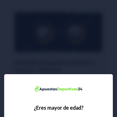
Pronóstico de apuestas al Ghana vs
Panamá – 18/06/26
26/05/2026
¿Eres mayor de edad?