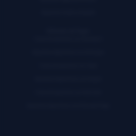
Apuestas Vuelta a España
Métodos de Pagos
Casas de apuestas con Naranja X
Apuestas deportivas con Astropay
Casas de apuestas con Yape
Apuestas deportivas con Paypal
Casas de apuestas con Hal Cash
Apuestas deportivas con Mercado Pago