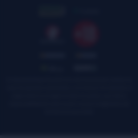
En ApuestasDeportivas24.com sólo encontrarás reseñas de
casas de apuestas autorizadas y con licencia. No obstante, el
juego online no es legal en todos los países y por ello es
responsabilidad de cada usuario conocer la legislación del
territorio en que reside.