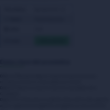
❓
Pronóstico
:
Barcelona HA -1.5
👨
Tipster
:
MastersApuestas
#️⃣
Stake
:
3/10
💶
Cuota
:
1.83 en bet365
Datos clave del pronóstico
Dato 1
: El Barcelona llega en un gran momento de forma, y
necesita la victoria sí o sí para pelear por el top 8.
Dato 2
: El Slavia no conoce la victoria en esta edición de la
Champions.
Dato 3
: Por si fuera poco, el conjunto checo solo ha sido capaz de
anotar 2 goles en la competición, encajando a su vez un total de