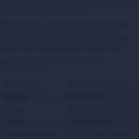
profundidad de plantilla y el momento de confianza colectiva le
permiten ir a por el partido sin especular.
El Slavia Praga, por su parte, llega con pocas armas para frenar a
un rival de este nivel. Enfrentarse a un Barça necesitado y
motivado suele ser una combinación peligrosa, especialmente si
el partido se pone cuesta arriba desde los primeros minutos.
Encuentra más pronósticos y bonos exclusivos en
apuestasdeportivas24
.
🏆
Competición
:
Champions League, Jornada 7
🏟️
Estadio
:
Eden Arena, Praga
📅
Fecha
:
Miércoles 21 de enero de 2026
⏰
Hora
:
21:00 (Hora España)
📺
Dónde ver el partido
:
Movistar + Liga de Campeones