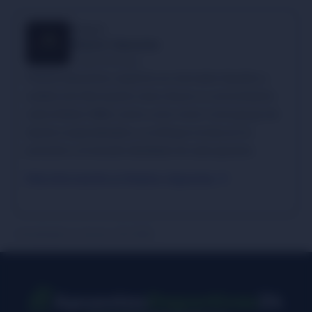
Autores
Masters Apuestas
1012 Artículos
MastersApuestas, expertos en mercados líquidos y
análisis de información clave, llevan su conocimiento
sobre fútbol, NBA y tenis a otro nivel. Como grupo de
tipsters especializados, su enfoque se basa en la
precisión y el estudio detallado de cada apuesta.
Más información en Masters Apuestas
Actualizado en January 18, 2026