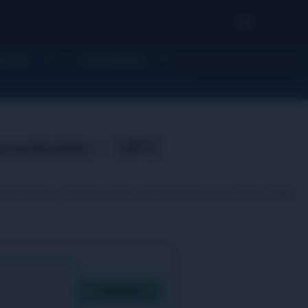
ortivas
Casinos Online
areckaite – UFC
 de México. La lituana parte como favorita por su mayor rodaje
OFERTA