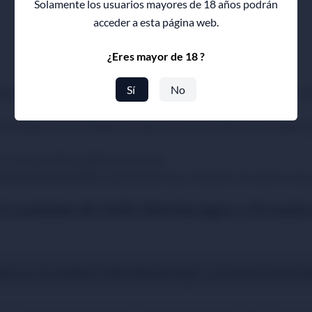
Solamente los usuarios mayores de 18 años podrán
acceder a esta página web.
¿Eres mayor de 18 ?
Sí
No
aja bien para una victoria por decisión, que parece el escenario má
n por imponer un combate cerrado y buscar momentos puntuales p
n o rounds altos pueden tener valor.
e Ernesta Kareckaite
, especialmente por decisión. Encuentra más
al combate de Sofia Montenegro x Ernesta
e ver el combate: Sofia Montenegro vs Ernesta Karecka