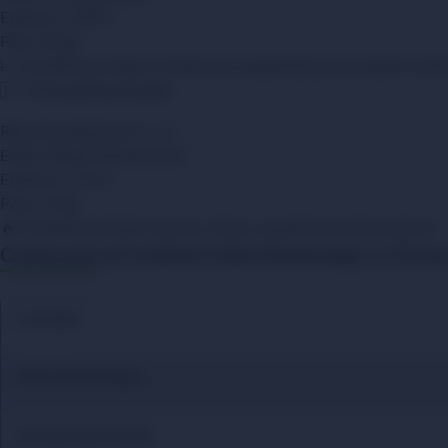
Estatura: 1.68 m
Peso: 56 kg
📈 Fortaleza principal: resistencia y capacidad para competir a dec
🇱🇹
Ernesta Kareckaite
Récord profesional: 6-1-1
Estilo: Mixed Martial Artist
Estatura: 1.75 m
Peso: 57 kg
🔥 Fortaleza principal: alcance, ritmo y experiencia internacional
Cuotas para el combate Sofia Montenegro vs Erne
Luchador
Sofia Montenegro
Ernesta Kareckaite