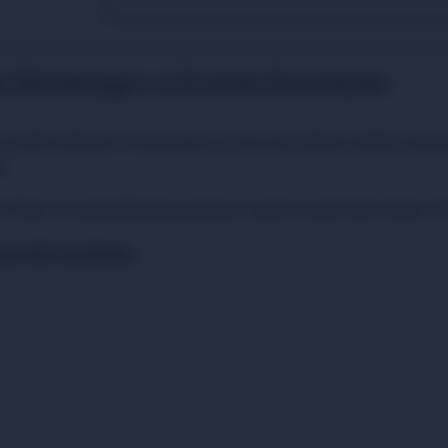
ia Montenegro vs Ernesta Kareckaite
 estilos distintos. Montenegro es una competidora sólida, acostu
l.
el ritmo y la capacidad para puntuar round a round serán claves. 
ave del combate