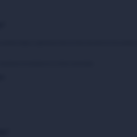
e?
peleas largas y a gestionar bien el ritmo durante los tres asaltos.
 y mantener el combate en un ritmo controlado.
ro
te?