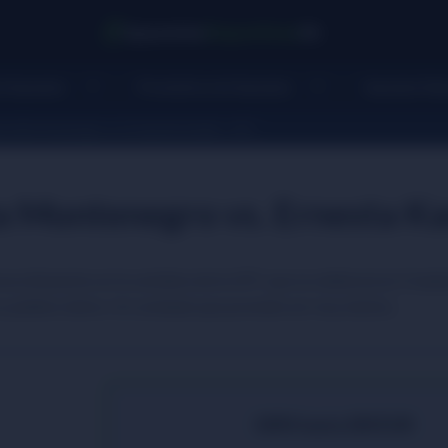
e Apuestas
Pronósticos de Apuestas
Apuestas Dep
as Sofia Montenegro vs. Ernesta Kareckaite – UFC
ia Montenegro vs. Ernesta K
sca femenino en la cartelera de la UFC que se celebrará en Ciudad
 su público latino. Un combate que promete ser muy táctico.
100% hasta 200 EUR