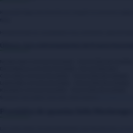
Kareckaite llega como favorita tras competir en escenarios exigente
física.
Ha demostrado ser una peleadora muy consistente, capaz de imp
Últimos cinco enfrentamientos de Ernesta Karecka
Nicolle Caliari vs Ernesta Kareckaite – Victoria (Decisión dividida)
Dione Barbosa vs Ernesta Kareckaite – Derrota (Decisión)
Carli Judice vs Ernesta Kareckaite – Victoria (Decisión dividida)
Laetitia Blot vs Ernesta Kareckaite – Victoria (Decisión dividida)
Kate Bacik vs Ernesta Kareckaite – Victoria (Decisión dividida)
Si quieres más análisis como este, visita nuestros
pronósticos de 
Pronóstico de apuestas Sofia Montenegro
Las cuotas sitúan a Ernesta Kareckaite como favorita clara, en to