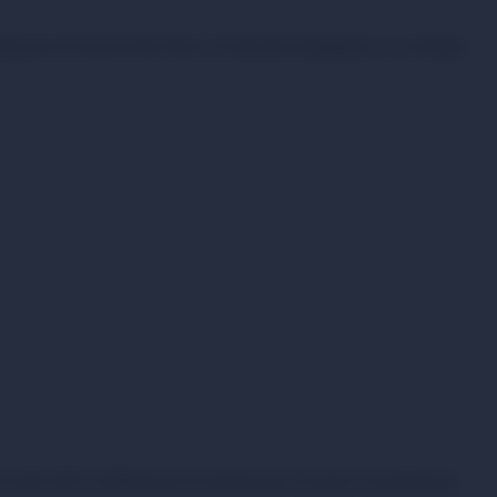
basa en el control del ritmo, el volumen de golpeo y su ventaja
 del 3.20. La diferencia se explica por la mayor consistencia