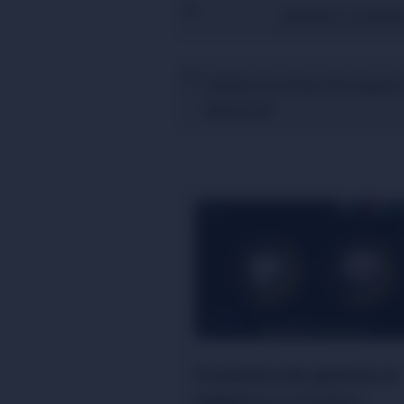
¿Dónde y cuándo 
¿Quién es el favorito a gan
apuestas?
Pronóstico de apuestas al
Inglaterra vs Croacia –