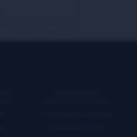
Actualizado en August 29, 2025
tivas
Métodos de Pagos
eague
Casas de apuestas con Naranja X
ia
Apuestas deportivas con Astropay
ue
Casas de apuestas con Yape