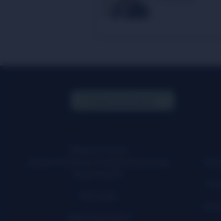
Casinos con Licencia
Quienes somos
¿Quiénes formamos el equipo de Apuestas
Apue
Deportivas24?
Apue
Aviso Legal
Apue
Juego responsable