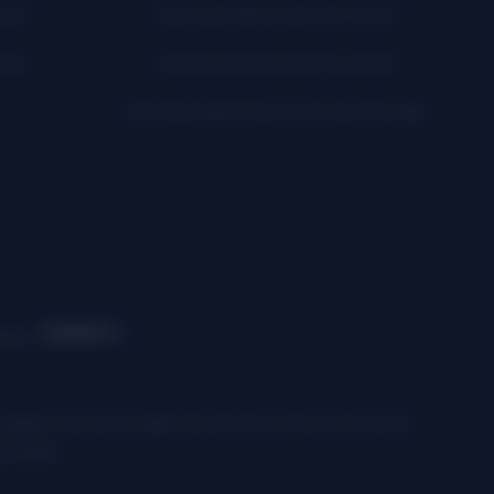
sión
Apuestas deportivas con Paypal
paña
Casas de apuestas con Hal Cash
Apuestas deportivas con Mercado Pago
ego online no es legal en todos los países y por ello es
e reside.