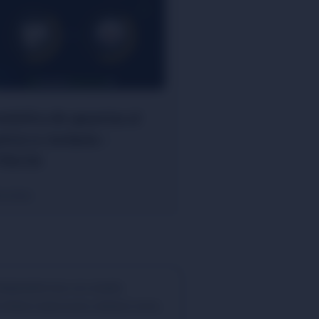
nóstico de apuestas al
tria vs Jordania –
/06/26
05/2026
ltiplataformas con amplia
útbol, baloncesto, béisbol, tenis,