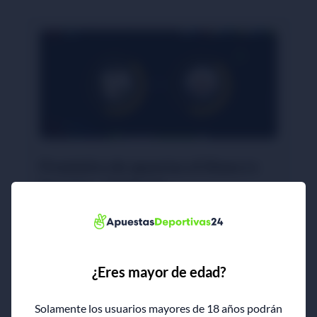
Pronóstico de apuestas al Ghana vs
Panamá – 18/06/26
26/05/2026
¿Eres mayor de edad?
Solamente los usuarios mayores de 18 años podrán