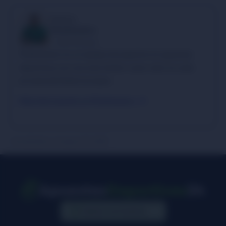
Autores
PickHunters
540 Artículos
PickHunters es un equipo de expertos en apuestas
deportivas con una sola misión: cazar valor en cada
jornada del fútbol europeo.
Más información en PickHunters
Actualizado en August 29, 2025
Casinos con Licencia