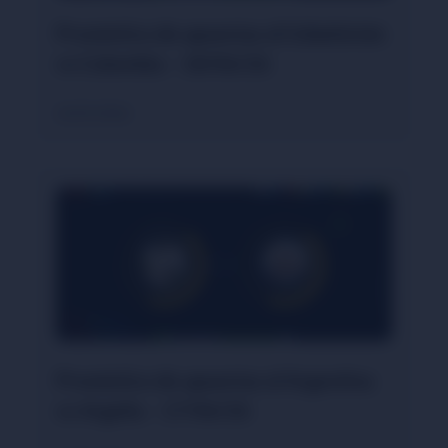
Pronóstico de apuestas al Uzbekistán
vs Colombia – 18/06/26
26/05/2026
Pronóstico de apuestas al Argentina
vs Argelia – 17/06/26