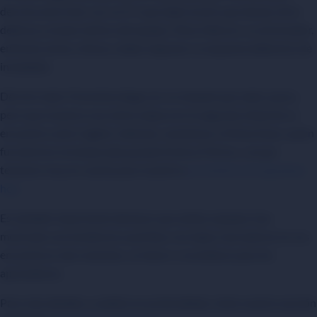
derrota ante Inter con un 0-5 que dejó mucho que desear de la
defensa y el plan táctico del equipo. Marco Baroni, su entrenador,
enfrenta serias críticas y debe reajustar su esquema defensivo de
inmediato.
Del otro lado, Fiorentina llega con un empate que sabe a poco,
pero que muestra una cierta mejora en la segunda mitad de su
encuentro ante Cagliari. Además, mantienen a Moise Kean, quien
fue decisivo la temporada pasada frente al Torino, y al que
tenemos muy en cuenta para nuestros
pronósticos de apuestas
hoy
.
Es también importante destacar que ambos equipos han
mostrado una tendencia a partidos con bajos marcadores en sus
encuentros más recientes, un factor a considerar para los
apostadores.
Para más detalles y análisis en profundidad, visita nuestra sección