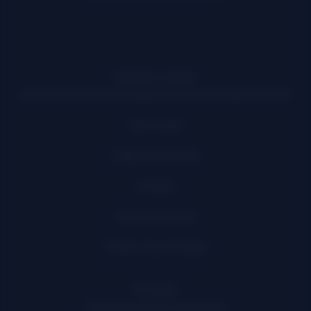
Quienes somos
¿Quiénes formamos el equipo de ApuestasDeportivas24?
Aviso Legal
Juego responsable
Cookies
Cómo Evaluamos
Política de privacidad
Por país
Apuestas online en Honduras