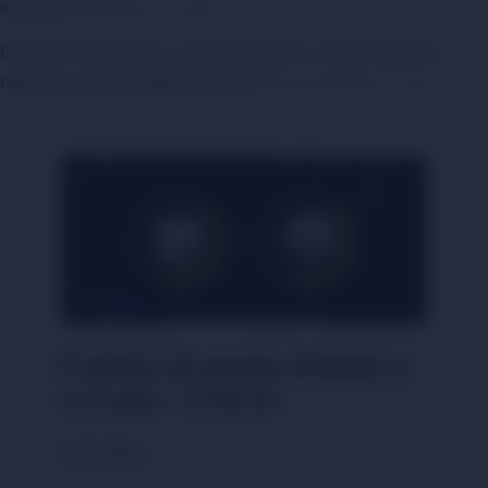
dedicada a
Apuestas a la Serie A
.
Para más información y consejos expertos, siempre puedes
regresar a nuestra página principal,
ApuestasDeportivas24
.
Pronóstico de apuestas al Inglaterra
vs Croacia – 17/06/26
26/05/2026