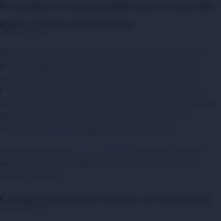
Pronóstico recomendado para el partido
entre Torino y Fiorentina
Después del varapalo que recibió el Torino frente al Inter en la
jornada inaugural, donde el equipo no mostró capacidad de
reacción, parece claro que el entorno no es el más favorable.
Frente a ellos, Fiorentina, que aunque no deslumbró, sí mostró
tener más solidez. Dadas las circunstancias y teniendo en cuenta
las estadísticas más recientes, el pronóstico favorece a la
Fiorentina. En
bet365
se paga 2.30 en este mercado.
Si estás buscando las
casas de apuestas
más competitivas del
mercado, es imprescindible comparar estas cuotas antes de
realizar tu apuesta.
Cuotas 1×2 para el Torino vs Fiorentina