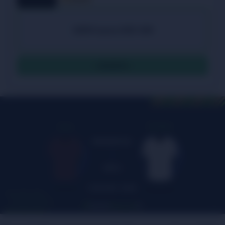
100% hasta USD 100
OFERTA