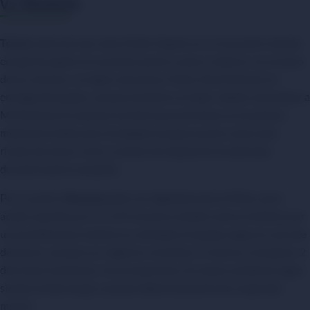
vs Venezia
Torino
viene de caer ante el líder Napoli, en un encuentro donde
encajó dos goles en la primera parte y, pese a mejorar con el paso
de los minutos, no logró reaccionar. Paolo Vanoli destacó la
entrega del equipo, aunque lamentó no haber sabido neutralizar a
McTominay. El conjunto turinés busca terminar en la primera
mitad de la tabla, pero ha dejado escapar puntos clave ante
rivales de menor nivel. La lesión de Zapata les ha afectado
durante toda la campaña.
Por su parte,
Venezia
peleó con dignidad ante el Milan, pero
acabó cayendo por 0-2. Di Francesco estalló contra el árbitro por
una posible pena máxima no señalada. El equipo sigue en zona de
descenso, aunque sus registros recientes (1 victoria, 6 empates, 2
derrotas) mantienen viva la esperanza. Su mayor problema sigue
siendo la falta de gol, aunque defensivamente han mejorado
mucho.