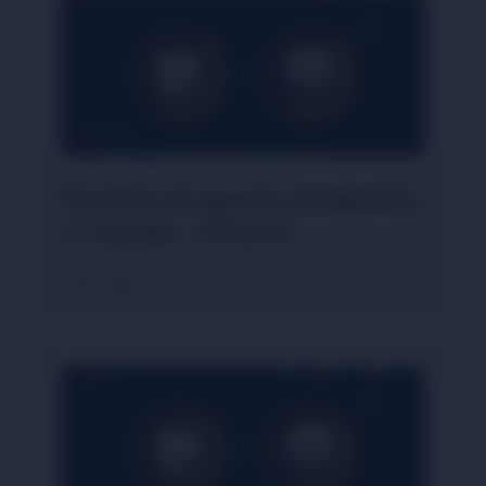
Pronóstico de apuestas al Uzbekistán
vs Colombia – 18/06/26
26/05/2026