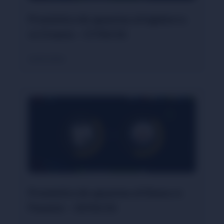
Pronóstico de apuestas al Inglaterra
vs Croacia – 17/06/26
26/05/2026
Pronóstico de apuestas al Ghana vs
Panamá – 18/06/26