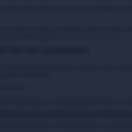
s equipos están empatados a 11 puntos en esta fase liga de la Cha
omo la opción más sólida. Las tendencias recientes de ambos conj
valor como esta, visita nuestros
pronósticos de apuestas hoy
.
und: Mercados recomendados
n:
2.50
para la victoria del Tottenham,
3.50
para el empate y
2.70
p
quipos en la clasificación.
este encuentro.
ensiva de ambos equipos y sus problemas defensivos hacen muy atr
uestan por el ataque, el partido puede superar fácilmente la barrer
iento puede desembocar en un reparto de puntos en un duelo muy