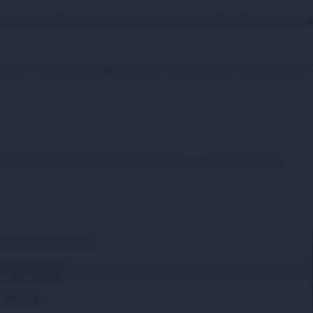
mpions y saben que un empate no es el resultado ideal, por lo que
untos y su estilo de juego apuntan a un encuentro con ocasiones y
ara el triunfo del Borussia Dortmund. Las casas de apuestas
activo este mercado.
a de los goles.
 disputado.