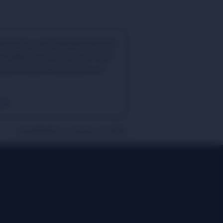
líquidos y análisis de información
ol, NBA y tenis a otro nivel. Como
que se basa en la precisión y el
Actualizado en January 17, 2026