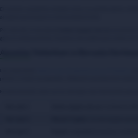
El contexto competitivo también invita a un partido abierto. Ambo
se espera que busquen la victoria desde el inicio.
Por todo ello, el mercado de
Ambos equipos marcan
se presenta c
goles en ambas porterías. Si quieres más análisis para cuotas con 
Apuestas Tottenham vs Borussia Dortm
Las cuotas de las
mejores casas de apuestas para la Champions
so
prevén un duelo muy igualado, reflejando la paridad entre ambos e
En este escenario, estos son los mercados más interesantes para 
Mercado 1:
Ambos equipos marcan
. La dinámica of
Mercado 2:
Más de 2.5 goles
. Con dos equipos que ap
Mercado 3:
Empate
. La igualdad en puntos y rendim