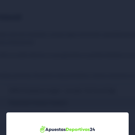
ortmund
mala racha de resultados, aunque sigue mostrando capacidad para g
como el Dortmund.
fiel a su estilo ofensivo, lo que garantiza un partido dinámico y co
 ambas porterías. Encuentra más pronósticos y bonos exclusivos e
UEFA Champions League – jornada 7 de Fase de liga
Tottenham Hotspur Stadium
Martes 20 de enero de 2026
21.00 (hora de España)