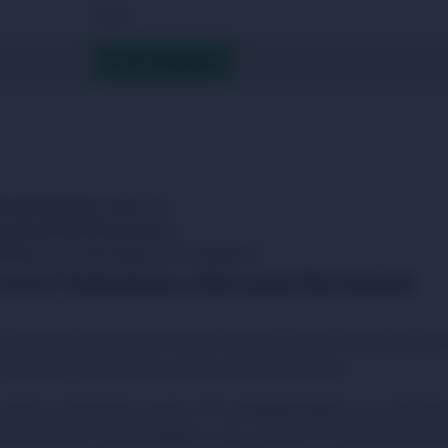
3/10
1.61 en bet365
marcado ambos
conjuntos.
han marcado ambos
equipos.
tidos
en esta fase liga de la Champions.
 entre Tottenham y Borussia Dortmund
ofensivos del panorama europeo. Sus partidos suelen ser sinónimo
ante el St. Pauli vuelve a confirmar esta tendencia.
uanto a resultados, ya que no ha conseguido ganar en sus últimos 
especialmente cuando juegan en casa, aunque con importantes pr