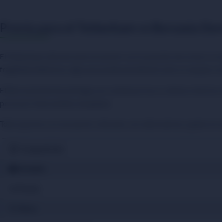
Previa para el Tottenham vs Borussia D
El Tottenham afronta este encuentro con la presión de cortar su 
fragilidad defensiva, algo que puede penalizarle ante un equipo 
El Borussia Dortmund llega con confianza tras su última victoria y 
provocar intercambios de golpes.
Todo apunta a un encuentro vibrante, con alternativas y goles en
🏆
Competición
:
🏟️
Estadio
:
📅
Fecha
:
⏰
Hora
: